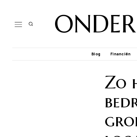
ONDER
Blog
Financiën
Zo 
bedr
groe