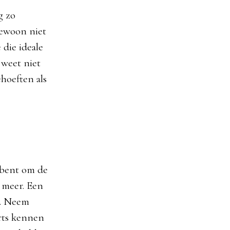
g zo
gewoon niet
 die ideale
 weet niet
ehoeften als
r bent om de
t meer. Een
t. Neem
erts kennen