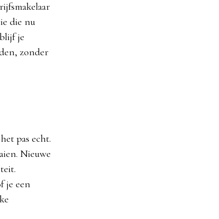
ijfsmakelaar
ie die nu
lijf je
eden, zonder
het pas echt.
aaien. Nieuwe
eit.
f je een
lke