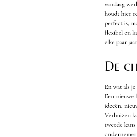
vandaag werk
houdt hier r
perfect is, m
flexibel en 
elke paar ja
De c
En wat als j
Een nieuwe l
ideeën, nieuw
Verhuizen ka
tweede kans k
ondernemer 