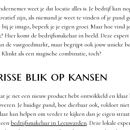
ondernemer weet je dat locatie alles is. Je bedrijf kan no
ovatief zijn, als niemand je weet te vinden of je pand 
t bij je imago, beperk je je eigen groei. Maar hoe vind je
k? Hier komt de bedrijfsmakelaar in beeld. Deze expert
 van de vastgoedmarkt, maar begrijpt ook jouw unieke b
Klinkt als een magische combinatie, toch?
risse blik op kansen
 dat je net een nieuw product hebt ontwikkeld en klaa
overen. Je huidige pand, hoe dierbaar ook, voldoet nie
laar kan helpen om verder te kijken dan je eigen straa
d een
bedrijfsmakelaar in Leeuwarden
. Deze lokale exp