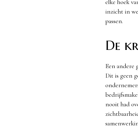
elke hoek va
inzicht in w
passen.
De k
Een andere g
Dit is geen 
ondernemers,
bedrijfsmakel
nooit had ov
zichtbaarhei
samenwerkin