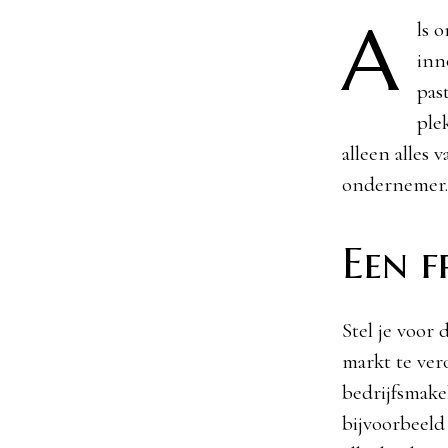
A
ls 
inn
pas
ple
alleen alles
ondernemer. 
Een f
Stel je voor
markt te ver
bedrijfsmake
bijvoorbeel