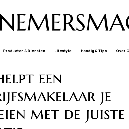
NEMERSMA
Producten & Diensten
Lifestyle
Handig & Tips
Over 
helpt een
ijfsmakelaar je
ien met de juiste