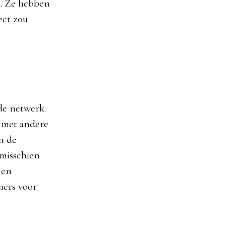
n. Ze hebben
ect zou
de netwerk.
s met andere
n de
 misschien
 en
mers voor