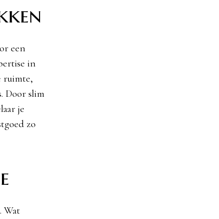
kken
oor een
ertise in
e ruimte,
. Door slim
laar je
stgoed zo
e
. Wat