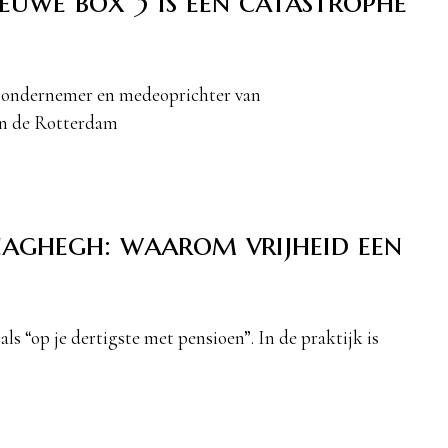
uwe box 3 is een catastrophe
ondernemer en medeoprichter van
aan de Rotterdam
haghegh: waarom vrijheid een
ls “op je dertigste met pensioen”. In de praktijk is