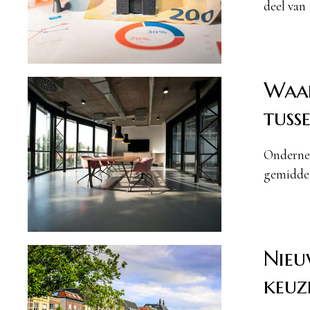
deel van
Waar
tuss
Ondernem
gemidde
Nieu
keuz