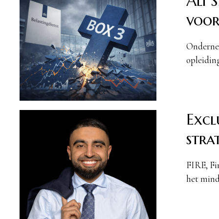
Ali 
voor
Onderne
opleidin
Excl
strat
FIRE, Fin
het min