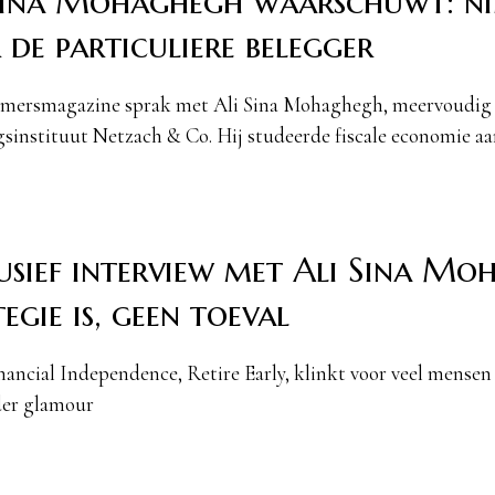
Sina Mohaghegh waarschuwt: nie
 de particuliere belegger
mersmagazine sprak met Ali Sina Mohaghegh, meervoudig 
gsinstituut Netzach & Co. Hij studeerde fiscale economie 
usief interview met Ali Sina Mo
egie is, geen toeval
ancial Independence, Retire Early, klinkt voor veel mensen a
der glamour