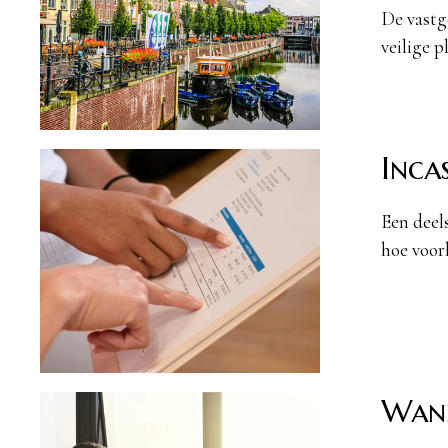
De vastg
veilige p
Inca
Een deel
hoe voor
Wann