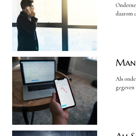
Ondernem
daarom d
Mani
Als onde
gegeven