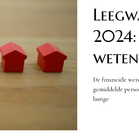
Leegw
2024: 
weten
De financiële wer
gemiddelde persoo
lastige