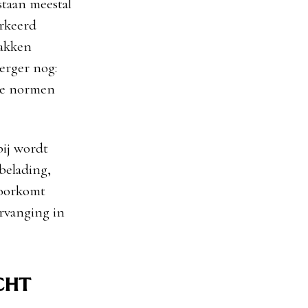
staan meestal
erkeerd
wakken
 erger nog:
 de normen
bij wordt
belading,
voorkomt
rvanging in
cht