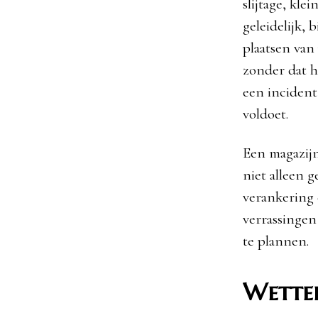
slijtage, kle
geleidelijk,
plaatsen van
zonder dat he
een incident
voldoet.
Een magazijni
niet alleen 
verankering
verrassingen
te plannen.
Wettel