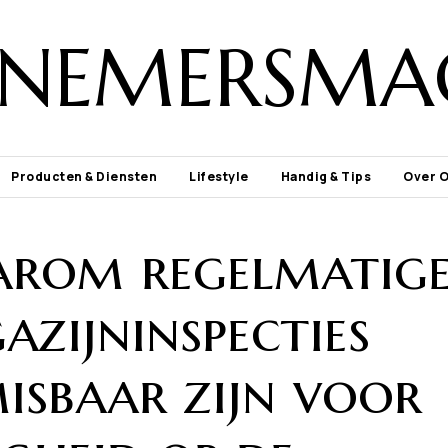
NEMERSMA
Producten & Diensten
Lifestyle
Handig & Tips
Over 
rom regelmatig
zijninspecties
isbaar zijn voor