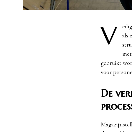
V
eil
als 
str
met 
gebruikt word
voor personee
De ver
proces
Magazijnstel