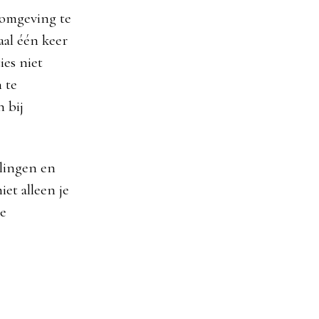
komgeving te
aal één keer
ies niet
 te
 bij
elingen en
et alleen je
te