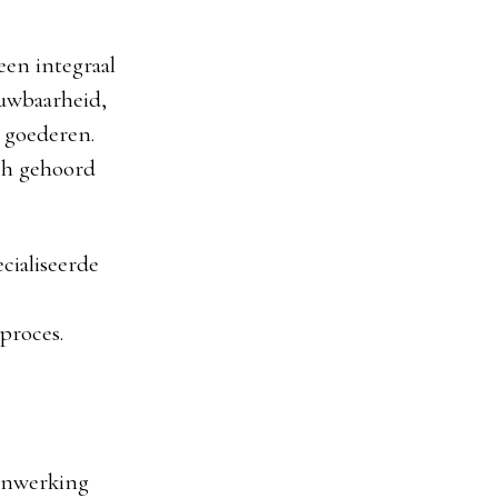
een integraal
ouwbaarheid,
 goederen.
ich gehoord
cialiseerde
proces.
menwerking