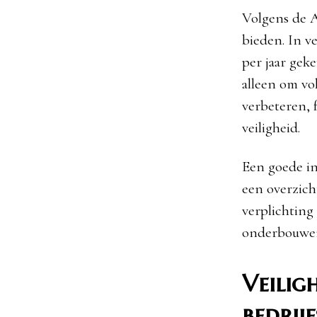
Volgens de A
bieden. In v
per jaar gek
alleen om vo
verbeteren, 
veiligheid.
Een goede in
een overzich
verplichting
onderbouwen
Veilig
bedrij