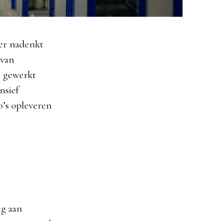
ver nadenkt
 van
t gewerkt
nsief
o’s opleveren
ig aan