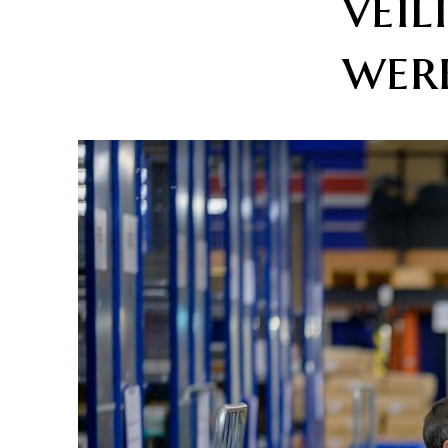
veil
wer