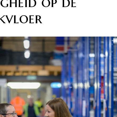
igheid op de
kvloer