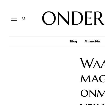
ONDER
Blog
Financiën
Waa
maga
onm