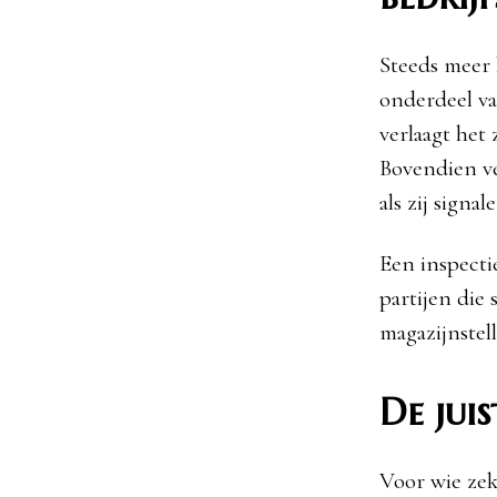
Steeds meer 
onderdeel va
verlaagt het
Bovendien ve
als zij signa
Een inspectie
partijen die 
magazijnstel
De jui
Voor wie zek