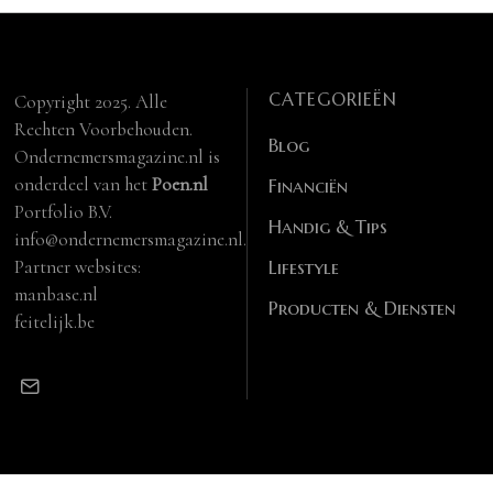
CATEGORIEËN
Copyright 2025. Alle
Rechten Voorbehouden.
Blog
Ondernemersmagazine.nl is
onderdeel van het
Poen.nl
Financiën
Portfolio B.V.
Handig & Tips
info@ondernemersmagazine.nl.
Partner websites:
Lifestyle
manbase.nl
Producten & Diensten
feitelijk.be