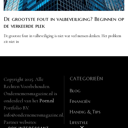
De grootste fout in valbeveiliging? Beginnen op
de verkeerde plek
De grootste fout in valbeveiliging is niet wat veel mensen denken. Het probleem
zit niet in
CATEGORIEËN
Copyright 2025. Alle
Rechten Voorbehouden.
Blog
Ondernemersmagazine.nl is
onderdeel van het
Poen.nl
Financiën
Portfolio B.V.
Handig & Tips
info@ondernemersmagazine.nl.
Partner websites:
Lifestyle
OOK INTERESSANT