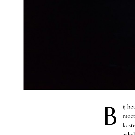
B
ij he
moet
koste
zakel