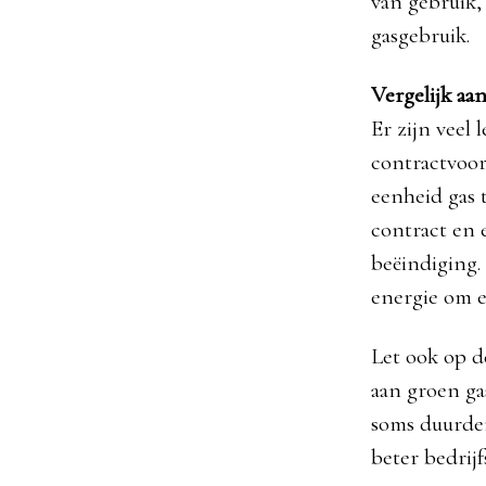
van gebruik, 
gasgebruik.
Vergelijk aa
Er zijn veel 
contractvoor
eenheid gas 
contract en 
beëindiging. 
energie om e
Let ook op d
aan groen ga
soms duurder
beter bedrij