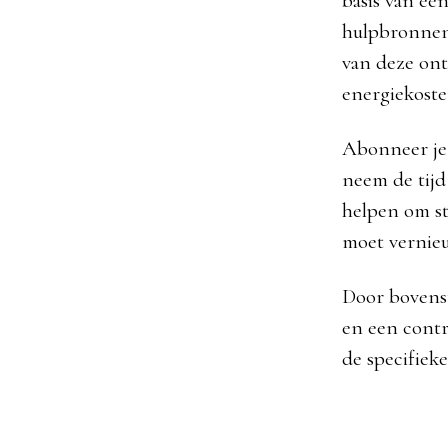
basis van een
hulpbronnen 
van deze ont
energiekoste
Abonneer je 
neem de tijd
helpen om st
moet vernieu
Door bovenst
en een contra
de specifieke