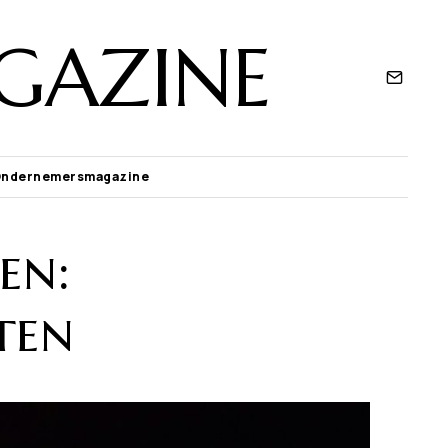
GAZINE
Ondernemersmagazine
en:
ten