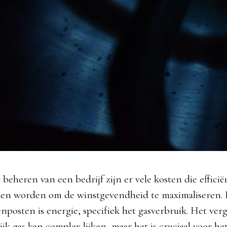
t beheren van een bedrijf zijn er vele kosten die effici
en worden om de winstgevendheid te maximaliseren. 
nposten is energie, specifiek het gasverbruik. Het ver
ijk gas kan complex lijken, maar het is cruciaal voor h