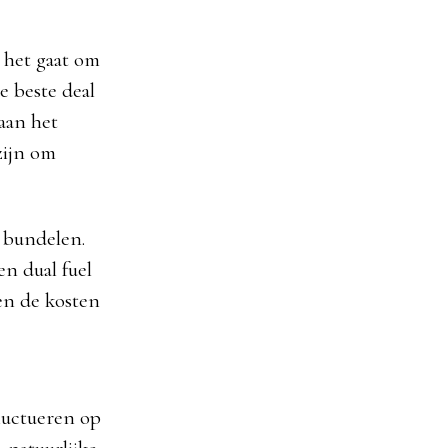
 het gaat om
e beste deal
aan het
zijn om
e bundelen.
en dual fuel
en de kosten
luctueren op