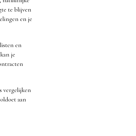
 natuurlijke
e te blijven
elingen en je
listen en
kan je
ontracten
s vergelijken
voldoet aan