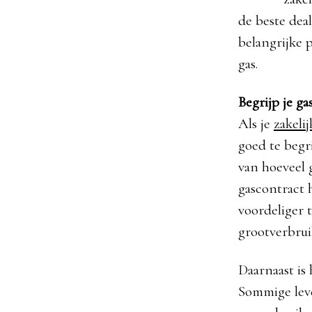
de beste deal
belangrijke 
gas.
Begrijp je ga
Als je
zakelij
goed te begr
van hoeveel g
gascontract 
voordeliger t
grootverbrui
Daarnaast is 
Sommige leve