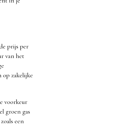
nt in je
de prijs per
ur van het
ge
n op zakelijke
de voorkeur
el groen gas
 zoals een