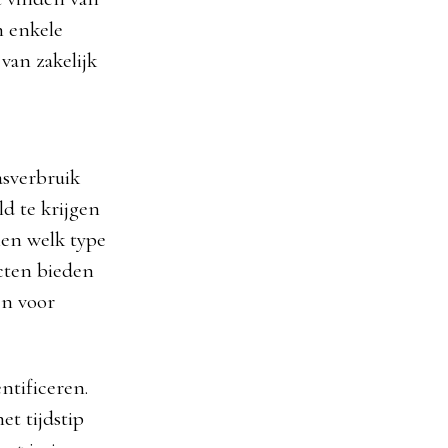
n enkele
van zakelijk
gasverbruik
ld te krijgen
alen welk type
acten bieden
jn voor
ntificeren.
et tijdstip