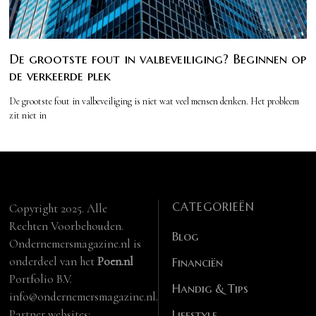
De grootste fout in valbeveiliging? Beginnen op
de verkeerde plek
De grootste fout in valbeveiliging is niet wat veel mensen denken. Het probleem
zit niet in
CATEGORIEËN
Copyright 2025. Alle
Rechten Voorbehouden.
Blog
Ondernemersmagazine.nl is
onderdeel van het
Poen.nl
Financiën
Portfolio B.V.
Handig & Tips
info@ondernemersmagazine.nl.
Partner websites:
Lifestyle