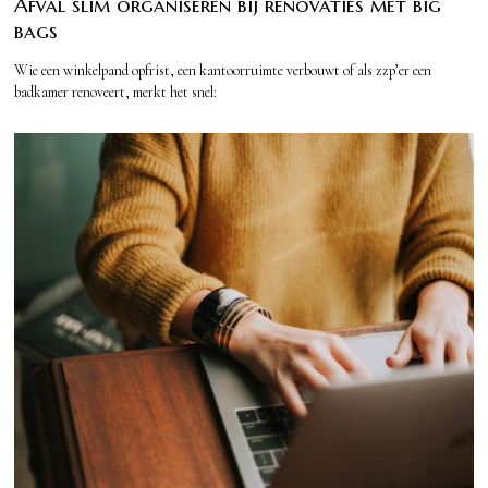
Afval slim organiseren bij renovaties met big
bags
Wie een winkelpand opfrist, een kantoorruimte verbouwt of als zzp’er een
badkamer renoveert, merkt het snel: