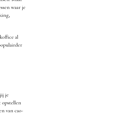
ssen waar je
king,
office al
populairder
ij je
t opstellen
en van cao-