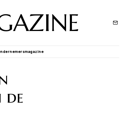
GAZINE
Ondernemersmagazine
en
n de