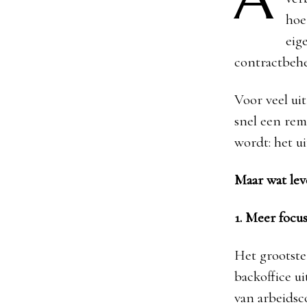
hoe
eig
contractbehe
Voor veel ui
snel een rem
wordt: het u
Maar wat lev
1. Meer focu
Het grootste 
backoffice ui
van arbeidsc