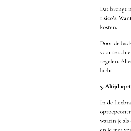
Dat brengt n
risico’s. Wan
kosten.
Door de backo
voor te schi
regelen. All
lucht.
3. Altijd up
In de flexbr
oproepcontra
waarin je al
en je met ve