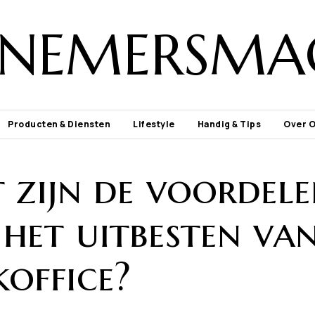
NEMERSMA
Producten & Diensten
Lifestyle
Handig & Tips
Over 
 zijn de voordel
het uitbesten va
koffice?