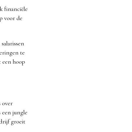
k financiële
 op voor de
 salarissen
eringen te
ft een hoop
 over
s een jungle
rijf groeit