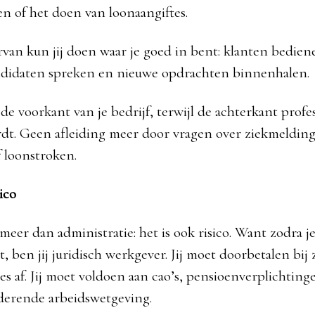
en of het doen van loonaangiftes.
arvan kun jij doen waar je goed in bent: klanten bedien
ndidaten spreken en nieuwe opdrachten binnenhalen.
de voorkant van je bedrijf, terwijl de achterkant profe
dt. Geen afleiding meer door vragen over ziekmeldin
f loonstroken.
ico
 meer dan administratie: het is ook risico. Want zodra 
, ben jij juridisch werkgever. Jij moet doorbetalen bij zi
es af. Jij moet voldoen aan cao’s, pensioenverplichting
derende arbeidswetgeving.