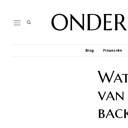
ONDER
Blog
Financiën
Wat
van 
bac