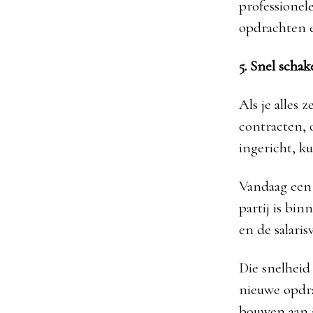
professionel
opdrachten e
5. Snel schak
Als je alles 
contracten, o
ingericht, k
Vandaag een 
partij is bin
en de salari
Die snelheid
nieuwe opdra
bouwen aan j