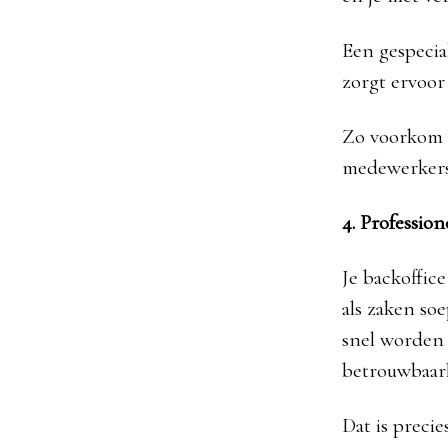
Een gespecia
zorgt ervoor
Zo voorkom j
medewerkers.
4. Professio
Je backoffic
als zaken so
snel worden 
betrouwbaarh
Dat is preci