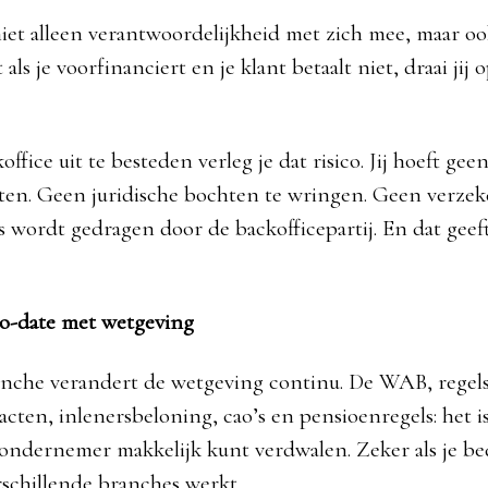
iet alleen verantwoordelijkheid met zich mee, maar oo
t als je voorfinanciert en je klant betaalt niet, draai jij
ffice uit te besteden verleg je dat risico. Jij hoeft geen
eten. Geen juridische bochten te wringen. Geen verzek
es wordt gedragen door de backofficepartij. En dat gee
-to-date met wetgeving
anche verandert de wetgeving continu. De WAB, regels
cten, inlenersbeloning, cao’s en pensioenregels: het i
s ondernemer makkelijk kunt verdwalen. Zeker als je bed
rschillende branches werkt.