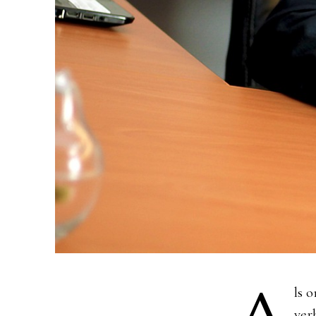
A
ls 
ver