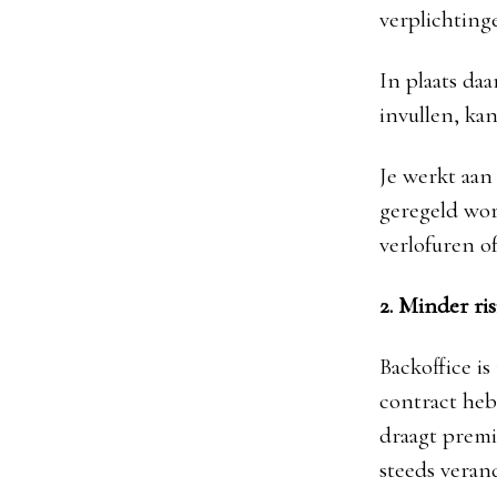
verplichting
In plaats da
invullen, ka
Je werkt aan 
geregeld wor
verlofuren o
2. Minder ris
Backoffice is
contract hebt
draagt premi
steeds veran