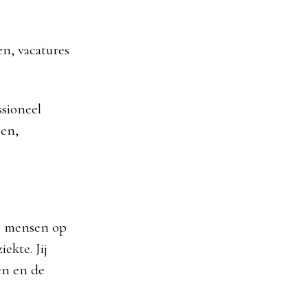
en, vacatures
ssioneel
gen,
je mensen op
ekte. Jij
en en de