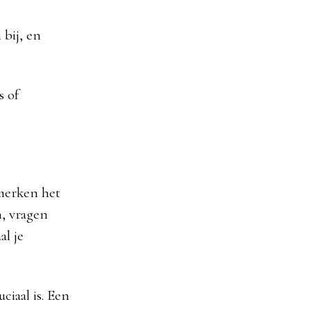
 bij, en
s of
 merken het
n, vragen
al je
ciaal is. Een