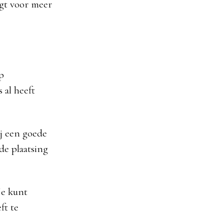
rgt voor meer
op
 al heeft
ij een goede
 de plaatsing
Je kunt
ft te