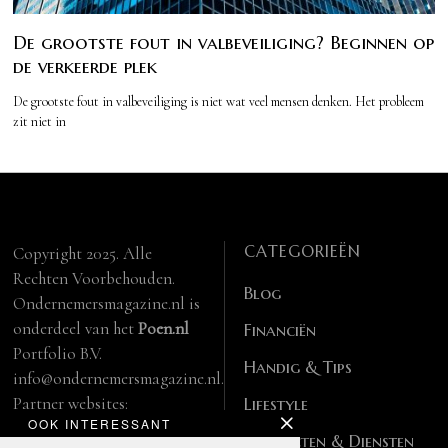
De grootste fout in valbeveiliging? Beginnen op
de verkeerde plek
De grootste fout in valbeveiliging is niet wat veel mensen denken. Het probleem
zit niet in
CATEGORIEËN
Copyright 2025. Alle
Rechten Voorbehouden.
Blog
Ondernemersmagazine.nl is
onderdeel van het
Poen.nl
Financiën
Portfolio B.V.
Handig & Tips
info@ondernemersmagazine.nl.
Partner websites:
Lifestyle
OOK INTERESSANT
manbase.nl
Producten & Diensten