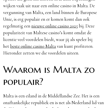
wijken vaak uit naar een online casino in Malta. De
vergunning van Malta, een land binnen de Europese
Unie, is erg populair en er komen komt dan ook
regelmatig een
nieuwe online casino 2025
bij. Deze
populariteit van Maltese casino’s komt omdat de
licentie veel voordelen biedt, waar jij als speler bij
het
beste online casino Malta
van kunt profiteren.
Hieronder zetten we die voordelen uiteen.
Waarom is Malta zo
populair?
Malta is een eiland in de Middellandse Zee. Het is een
onafhankelijke republiek en is net als Nederland lid van