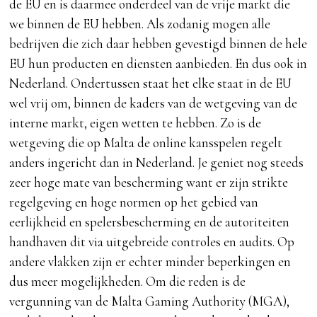
de EU en is daarmee onderdeel van de vrije markt die
we binnen de EU hebben. Als zodanig mogen alle
bedrijven die zich daar hebben gevestigd binnen de hele
EU hun producten en diensten aanbieden. En dus ook in
Nederland. Ondertussen staat het elke staat in de EU
wel vrij om, binnen de kaders van de wetgeving van de
interne markt, eigen wetten te hebben. Zo is de
wetgeving die op Malta de online kansspelen regelt
anders ingericht dan in Nederland. Je geniet nog steeds
zeer hoge mate van bescherming want er zijn strikte
regelgeving en hoge normen op het gebied van
eerlijkheid en spelersbescherming en de autoriteiten
handhaven dit via uitgebreide controles en audits. Op
andere vlakken zijn er echter minder beperkingen en
dus meer mogelijkheden. Om die reden is de
vergunning van de Malta Gaming Authority (MGA),