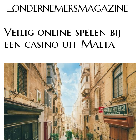
ONDERNEMERSMAGAZINE
Veilig online spelen bij
een casino uit Malta