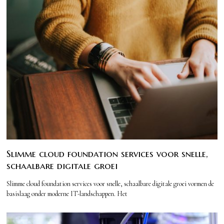
Slimme cloud foundation services voor snelle,
schaalbare digitale groei
Slimme cloud foundation services voor snelle, schaalbare digitale groei vormen de
basislaag onder moderne IT-landschappen. Het