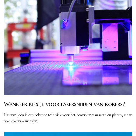
Wanneer kies je voor lasersnijden van kokers?
Lasersnijden is een bekende techniek voor het bewerken van metalen platen, maar
ook kokers – metalen