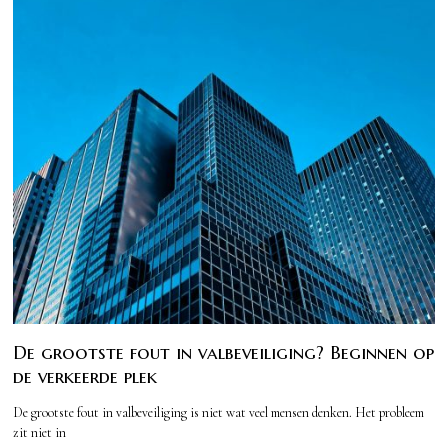
De grootste fout in valbeveiliging? Beginnen op
de verkeerde plek
De grootste fout in valbeveiliging is niet wat veel mensen denken. Het probleem
zit niet in