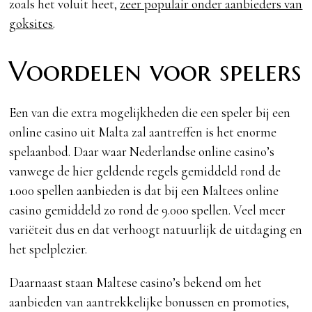
zoals het voluit heet,
zeer populair onder aanbieders van
goksites
.
Voordelen voor spelers
Een van die extra mogelijkheden die een speler bij een
online casino uit Malta zal aantreffen is het enorme
spelaanbod. Daar waar Nederlandse online casino’s
vanwege de hier geldende regels gemiddeld rond de
1.000 spellen aanbieden is dat bij een Maltees online
casino gemiddeld zo rond de 9.000 spellen. Veel meer
variëteit dus en dat verhoogt natuurlijk de uitdaging en
het spelplezier.
Daarnaast staan Maltese casino’s bekend om het
aanbieden van aantrekkelijke bonussen en promoties,