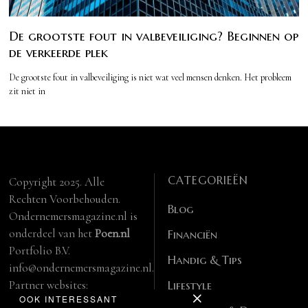
De grootste fout in valbeveiliging? Beginnen op
de verkeerde plek
De grootste fout in valbeveiliging is niet wat veel mensen denken. Het probleem
zit niet in
CATEGORIEËN
Copyright 2025. Alle
Rechten Voorbehouden.
Blog
Ondernemersmagazine.nl is
onderdeel van het
Poen.nl
Financiën
Portfolio B.V.
Handig & Tips
info@ondernemersmagazine.nl.
Partner websites:
Lifestyle
OOK INTERESSANT
manbase.nl