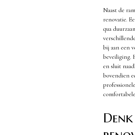
Naast de ram
renovatie. E
qua duurzaa
verschillende
bij aan een v
beveiliging.
en sluit naad
bovendien ee
professionel
comfortabele
Denk 
renov