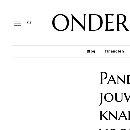
ONDER
Blog
Financiën
Pan
jou
knap