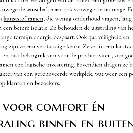
and kan het vervangen van de ramen een grote kostenp
vanwege de aanschaf, maar ook vanwege de montage. Ee
jn
kunststof ramen
, die weinig onderhoud vragen, lan
n een betere isolatie. Ze behouden de uitstraling van h
 lange termijn energie bespaart. Ook qua veiligheid en
ng zijn ze een verstandige keuze. Zeker in een kantoo
en rust belangrijk zijn voor de productiviteit, zijn go
ramen een logische investering. Bovendien dragen ze bi
kter van een gerenoveerde werkplek, wat weer een pos
p klanten en bezoekers.
 voor comfort én
raling binnen en buite