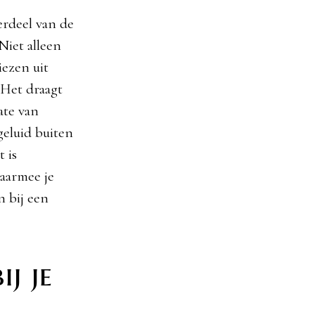
erdeel van de
Niet alleen
ezen uit
. Het draagt
ate van
geluid buiten
t is
aarmee je
n bij een
j je