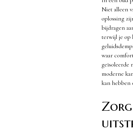
In een oud p
Niet alleen 
oplossing zi
bijdragen aa
terwijl je op
geluidsdempi
waar comfort 
geïsoleerde 
moderne kara
kan hebben o
Zorg
uitst