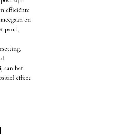
ost zijn.
n efficiënte
g meegaan en
et pand,
rsetting,
ed
j aan het
itief effect
n