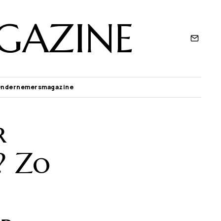
GAZINE
Ondernemersmagazine
r
? Zo