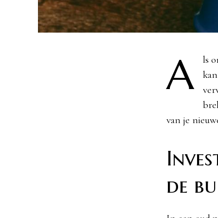
A
ls 
kan
ver
bre
van je nieuw
Inves
de b