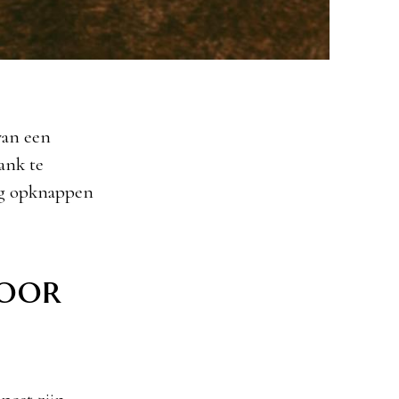
van een
ank te
lig opknappen
voor