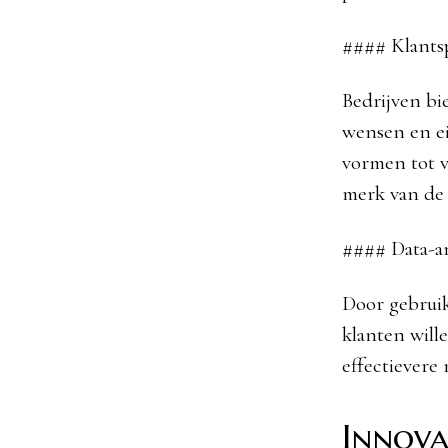
#### Klantsp
Bedrijven bi
wensen en ei
vormen tot v
merk van de 
#### Data-a
Door gebruik
klanten will
effectievere
Innova