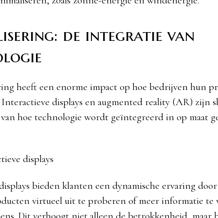
nimaliseren, zoals zonne-energie en windenergie.
lisering: de integratie van
logie
ering heeft een enorme impact op hoe bedrijven hun p
 Interactieve displays en augmented reality (AR) zijn s
van hoe technologie wordt geïntegreerd in op maat 
tieve displays
 displays bieden klanten een dynamische ervaring door 
oducten virtueel uit te proberen of meer informatie te 
eens. Dit verhoogt niet alleen de betrokkenheid, maar 