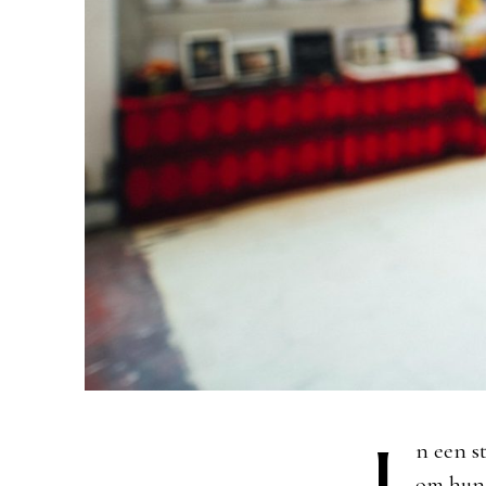
I
n een s
om hun 