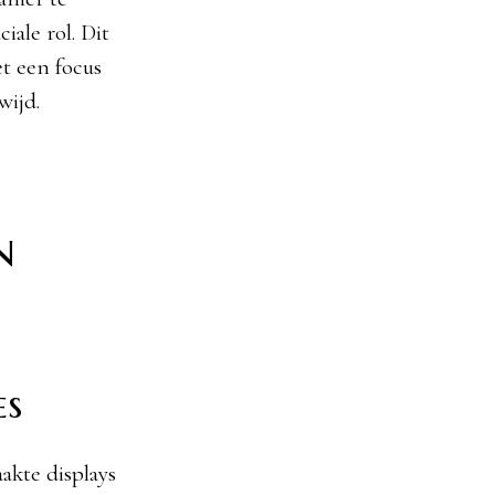
iale rol. Dit
t een focus
wijd.
n
es
akte displays