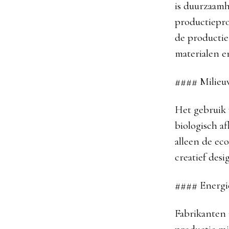
is duurzaamh
productiepro
de productie
materialen e
#### Milieuv
Het gebruik 
biologisch a
alleen de ec
creatief desi
#### Energi
Fabrikanten 