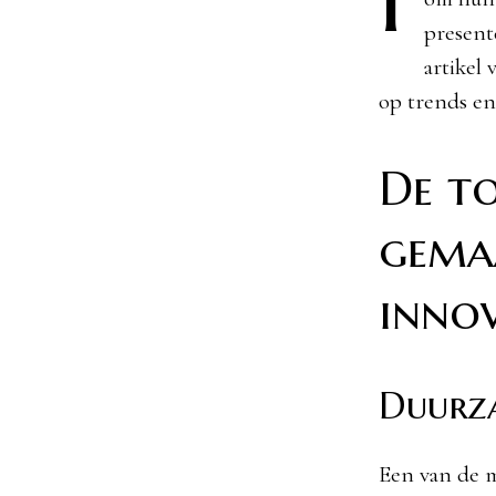
present
artikel
op trends en
De t
gemaa
innov
Duurza
Een van de m