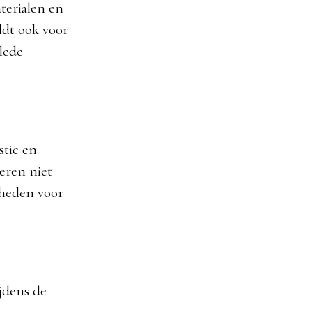
terialen en
ldt ook voor
lede
stic en
eren niet
kheden voor
jdens de