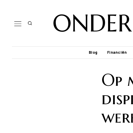
ONDER
Blog
Financiën
Op 
dis
were