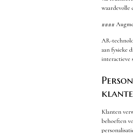
waardevolle 
#### Augmen
AR-technolog
aan fysieke d
interactieve
Person
klant
Klanten verw
behoeften vo
personalisati