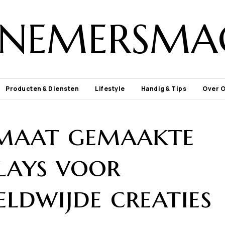
NEMERSMA
Producten & Diensten
Lifestyle
Handig & Tips
Over 
maat gemaakte
plays voor
ldwijde creaties