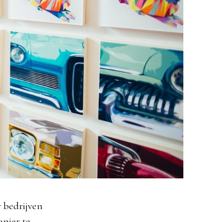
r bedrijven
anier te