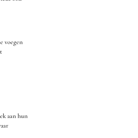
te voegen
t
iek aan hun
waar