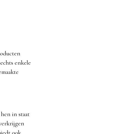
roducten
lechts enkele
gemaakte
hen in staat
verkrijgen
biedt ook