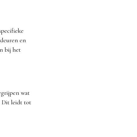
specifieke
kleuren en
n bij het
egrijpen wat
Dit leidt tot