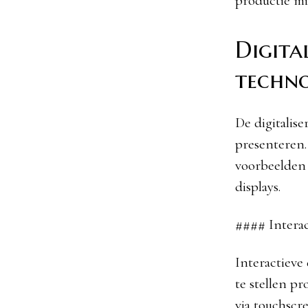
productie mi
Digita
techno
De digitalis
presenteren.
voorbeelden 
displays.
#### Interac
Interactieve
te stellen pr
via touchscr