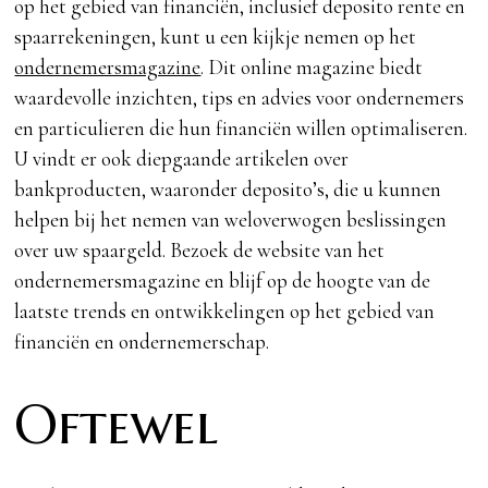
op het gebied van financiën, inclusief deposito rente en
spaarrekeningen, kunt u een kijkje nemen op het
ondernemersmagazine
. Dit online magazine biedt
waardevolle inzichten, tips en advies voor ondernemers
en particulieren die hun financiën willen optimaliseren.
U vindt er ook diepgaande artikelen over
bankproducten, waaronder deposito’s, die u kunnen
helpen bij het nemen van weloverwogen beslissingen
over uw spaargeld. Bezoek de website van het
ondernemersmagazine en blijf op de hoogte van de
laatste trends en ontwikkelingen op het gebied van
financiën en ondernemerschap.
Oftewel