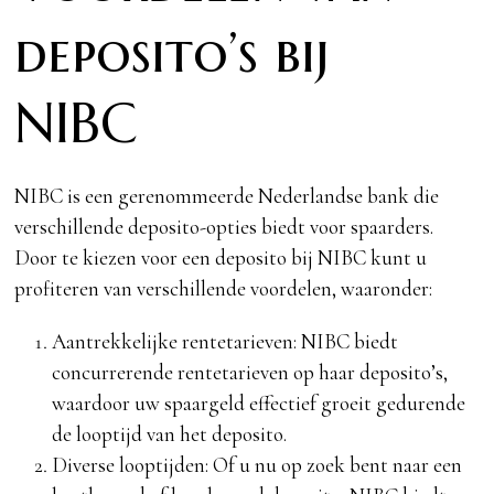
deposito’s bij
NIBC
NIBC is een gerenommeerde Nederlandse bank die
verschillende deposito-opties biedt voor spaarders.
Door te kiezen voor een deposito bij NIBC kunt u
profiteren van verschillende voordelen, waaronder:
Aantrekkelijke rentetarieven: NIBC biedt
concurrerende rentetarieven op haar deposito’s,
waardoor uw spaargeld effectief groeit gedurende
de looptijd van het deposito.
Diverse looptijden: Of u nu op zoek bent naar een