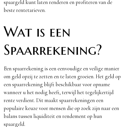
spaargeld kunt laten renderen en profiteren van de
beste rentetarieven.
Wat is een
Spaarrekening?
Een spaarrekening is een eenvoudige en veilige manier
om geld opzij te zetten en te laten groeien. Het geld op
een spaarrekening blijft beschikbaar voor opname
wanneer u het nodig heeft, terwijl het tegelijkertijd
rente verdient. Dit maakt spaarrekeningen een
populaire keuze voor mensen die op zoek zijn naar een
balans tussen liquiditeit en rendement op hun
spaargeld.