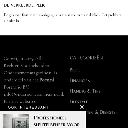
de verkeerde plek
De grootste fout in valbeveiliging is niet wat veel mensen denken. Het probleem
zit niet in
CATEGORIEËN
Copyright 2025. Alle
Rechten Voorbehouden.
Blog
Ondernemersmagazine.nl is
onderdeel van het
Poen.nl
Financiën
Portfolio B.V.
Handig & Tips
info@ondernemersmagazine.nl.
Partner websites:
Lifestyle
OOK INTERESSANT
manbase.nl
Producten & Diensten
feitelijk.be
Professioneel
sleutelbeheer voor