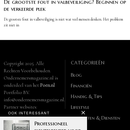
De grootste fout in valbeveiliging? Beginnen op
de verkeerde plek
De grootste fout in valbeveiliging is niet wat veel mensen denken. Het probleem
zit niet in
CATEGORIEËN
Copyright 2025. Alle
Rechten Voorbehouden.
Blog
Ondernemersmagazine.nl is
onderdeel van het
Poen.nl
Financiën
Portfolio B.V.
Handig & Tips
info@ondernemersmagazine.nl.
Partner websites:
Lifestyle
OOK INTERESSANT
manbase.nl
Producten & Diensten
feitelijk.be
Professioneel