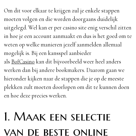
Om dit voor elkaar te krijgen zul je enkele stappen
moeten volgen en die worden doorgaans duidelijk
uitgelegd. Wel kan er per casino site enig verschil zitten
in hoe je een account aanmaakt en dus is het goed om te
weten op welke manieren jezelf aanmelden allemaal
mogelijk is. Bij een kansspel aanbieder
als
BofCasino
kan dit bijvoorbeeld weer heel anders
werken dan bij andere bookmakers. Daarom gaan we
hieronder kijken naar de stappen die je op de meeste
plekken zult moeten doorlopen om dit te kunnen doen
en hoe deze precies werken.
1. Maak een selectie
van de beste online