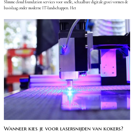
Slimme cloud foundation services voor snelle, schaalbare digitale groei vormen de
basislaag onder moderne IT-landschappen. Het
Wanneer kies je voor lasersnijden van kokers?