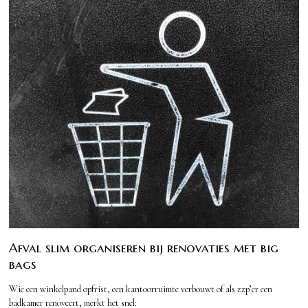
Afval slim organiseren bij renovaties met big
bags
Wie een winkelpand opfrist, een kantoorruimte verbouwt of als zzp’er een
badkamer renoveert, merkt het snel: