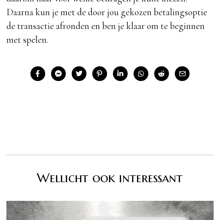
Daarna kun je met de door jou gekozen betalingsoptie
de transactie afronden en ben je klaar om te beginnen
met spelen.
Wellicht ook interessant