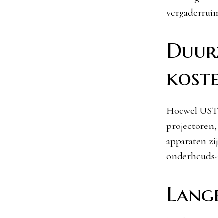
vergaderruim
Duur
koste
Hoewel UST-b
projectoren,
apparaten zi
onderhouds-
Lange