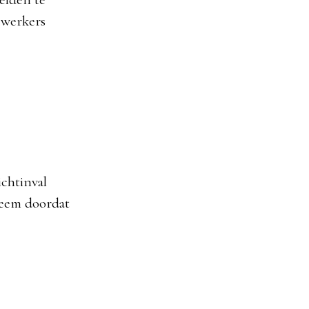
ewerkers
chtinval
leem doordat