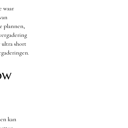
e waar
 van
he plannen,
 vergadering
ultra short
rgaderingen.
ow
den kan