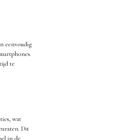
jn eenvoudig
 smartphones.
ijd te
ies, wat
araten. Dit
el in de