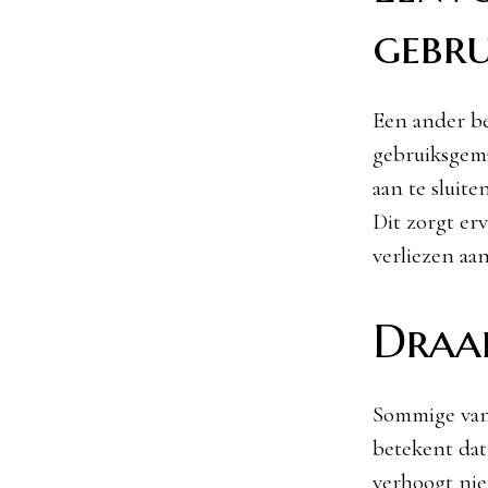
gebru
Een ander be
gebruiksgema
aan te sluite
Dit zorgt er
verliezen aan
Draa
Sommige van 
betekent dat
verhoogt nie