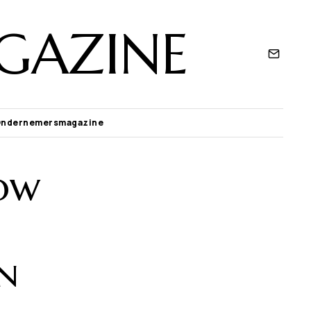
GAZINE
Ondernemersmagazine
ow
n