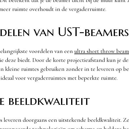
 Dit betekent dat je de beamer dicht bij de muur kunt 
meer ruimte overhoudt in de vergaderruimte.
delen van UST-beamers
elangrijkste voordelen van een
ultra short throw beam
 die deze biedt. Door de korte projectieafstand kun je 
in kleine ruimtes gebruiken zonder in te leveren op bee
 ideaal voor vergaderruimtes met beperkte ruimte.
e beeldkwaliteit
 leveren doorgaans een uitstekende beeldkwaliteit. 
geavanceerde technologieën om scherpe en heldere be