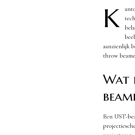
K
ant
tech
bel
beel
aanzienlijk 
throw beamer
Wat 
beam
Een UST-beam
projectiesch