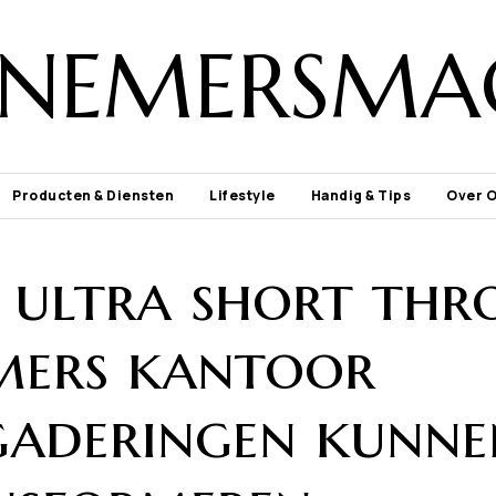
NEMERSMA
Producten & Diensten
Lifestyle
Handig & Tips
Over 
 ultra short thr
mers kantoor
gaderingen kunne