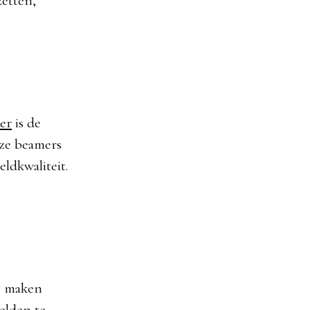
zetten,
er
is de
deze beamers
ldkwaliteit.
Ze maken
elden te