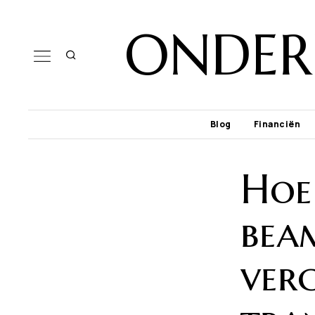
ONDER
Blog
Financiën
Hoe
bea
ver