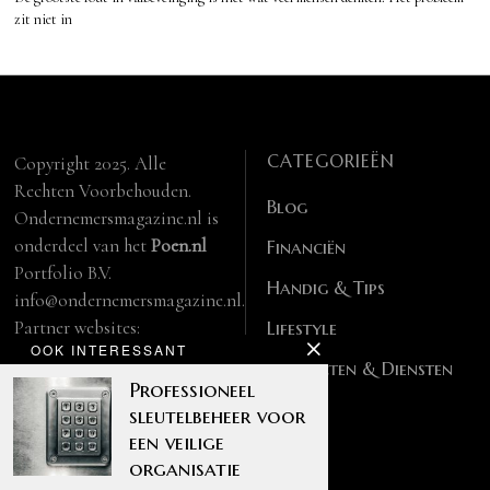
zit niet in
CATEGORIEËN
Copyright 2025. Alle
Rechten Voorbehouden.
Blog
Ondernemersmagazine.nl is
onderdeel van het
Poen.nl
Financiën
Portfolio B.V.
Handig & Tips
info@ondernemersmagazine.nl.
Partner websites:
Lifestyle
OOK INTERESSANT
manbase.nl
Producten & Diensten
feitelijk.be
Professioneel
sleutelbeheer voor
een veilige
organisatie