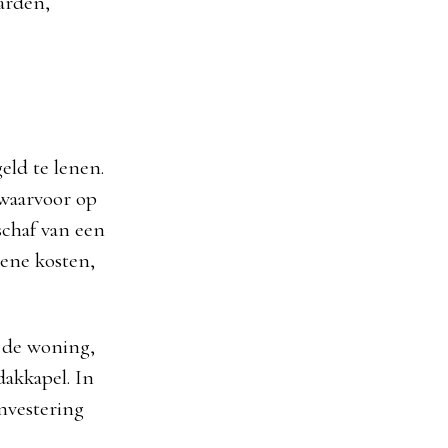
arden,
ld te lenen.
 waarvoor op
schaf van een
iene kosten,
 de woning,
dakkapel. In
investering