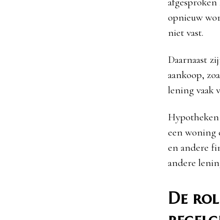
afgesproken
opnieuw word
niet vast.
Daarnaast zi
aankoop, zoal
lening vaak 
Hypotheken v
een woning e
en andere fin
andere lening
De rol
regelg