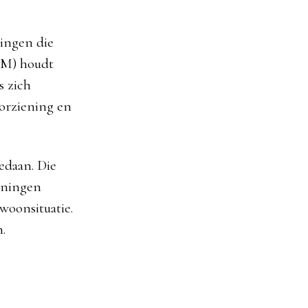
lingen die
AFM) houdt
s zich
oorziening en
edaan. Die
eningen
woonsituatie.
.