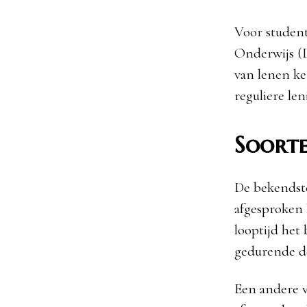
Voor student
Onderwijs (
van lenen ke
reguliere le
Soorte
De bekendste
afgesproken 
looptijd het
gedurende de 
Een andere v