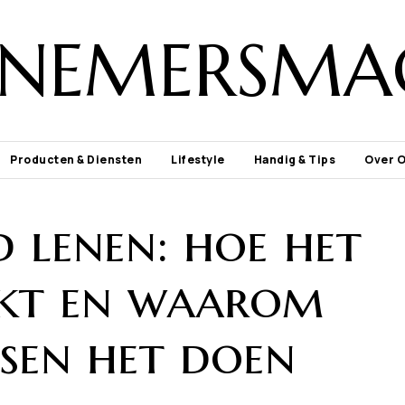
NEMERSMA
Producten & Diensten
Lifestyle
Handig & Tips
Over 
d lenen: hoe het
kt en waarom
sen het doen