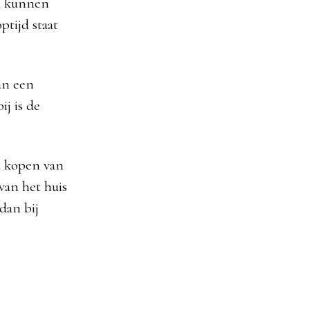
n kunnen
tijd staat
an een
ij is de
t kopen van
van het huis
dan bij