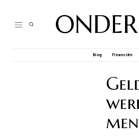
ONDER
Blog
Financiën
Gel
wer
men