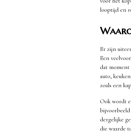
voor het kop
looptijd en r
Waaro
Er zijn uite
Een veelvoor
dat moment n
auto, keuken
zoals een ka
Ook wordt er
bijvoorbeeld
dergelijke g
die waarde t