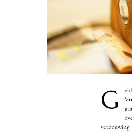
G
el
Vri
ga
ov
verbouwing. 