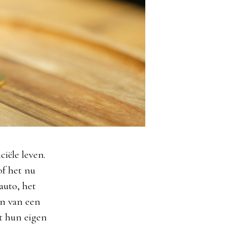
iële leven.
of het nu
auto, het
en van een
t hun eigen