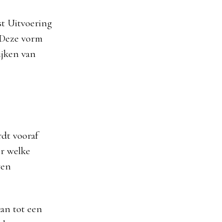
st Uitvoering
 Deze vorm
ijken van
rdt vooraf
er welke
ven
kan tot een