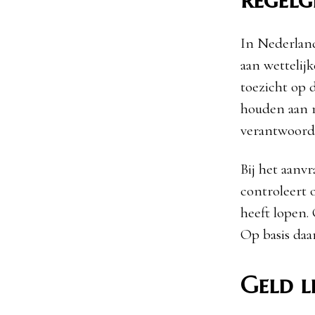
In Nederland
aan wettelij
toezicht op 
houden aan r
verantwoord
Bij het aanv
controleert 
heeft lopen.
Op basis daa
Geld l