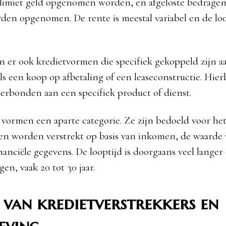
 limiet geld opgenomen worden, en afgeloste bedrage
en opgenomen. De rente is meestal variabel en de loop
jn er ook kredietvormen die specifiek gekoppeld zijn a
s een koop op afbetaling of een leaseconstructie. Hierb
verbonden aan een specifiek product of dienst.
ormen een aparte categorie. Ze zijn bedoeld voor he
n worden verstrekt op basis van inkomen, de waarde 
anciële gegevens. De looptijd is doorgaans veel langer 
en, vaak 20 tot 30 jaar.
 van kredietverstrekkers en
eving