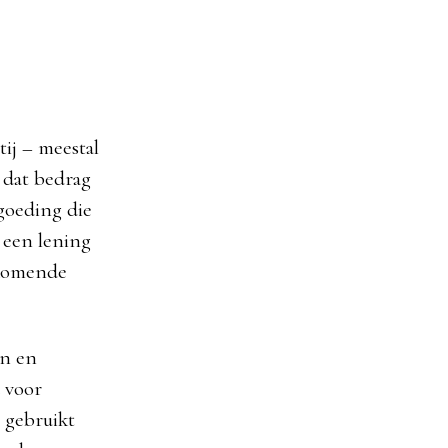
ij – meestal
 dat bedrag
goeding die
n een lening
jkomende
en en
 voor
 gebruikt