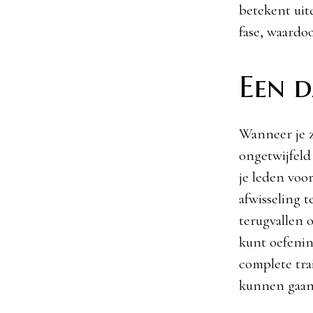
betekent uite
fase, waardo
Een d
Wanneer je z
ongetwijfeld
je leden voo
afwisseling 
terugvallen 
kunt oefenin
complete tra
kunnen gaan