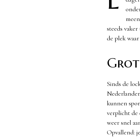
onder
meene
steeds vaker
de plek waar
Grote
Sinds de loc
Nederlander
kunnen spor
verplicht de
weer snel a
Opvallend: j