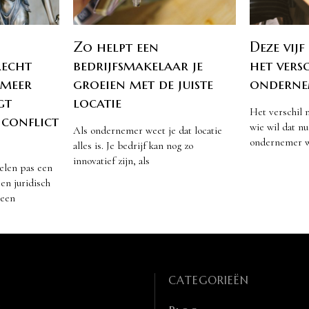
Zo helpt een
Deze vij
echt
bedrijfsmakelaar je
het vers
 meer
groeien met de juiste
onderne
gt
locatie
Het verschil 
 conflict
wie wil dat nu
Als ondernemer weet je dat locatie
ondernemer we
alles is. Je bedrijf kan nog zo
innovatief zijn, als
elen pas een
en juridisch
 een
CATEGORIEËN
l