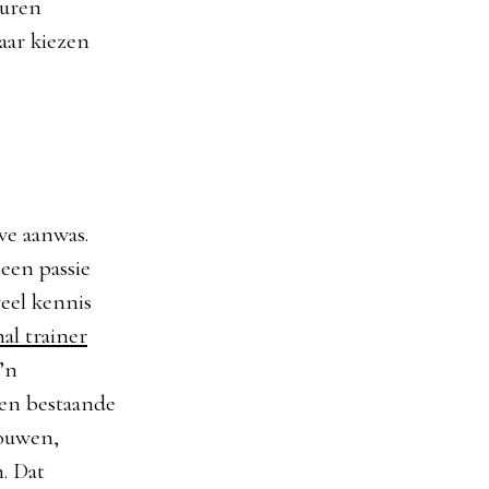
euren
aar kiezen
we aanwas.
 een passie
veel kennis
al trainer
o’n
 een bestaande
bouwen,
. Dat