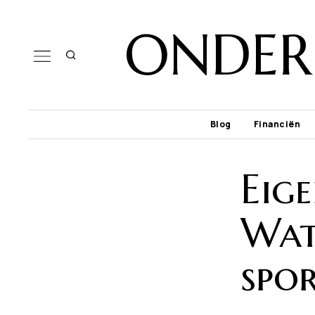
ONDER
Blog
Financiën
Eig
Wat
spo