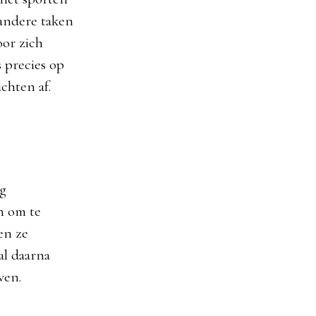
 andere taken
or zich
 precies op
chten af.
ig
n om te
en ze
al daarna
ven.