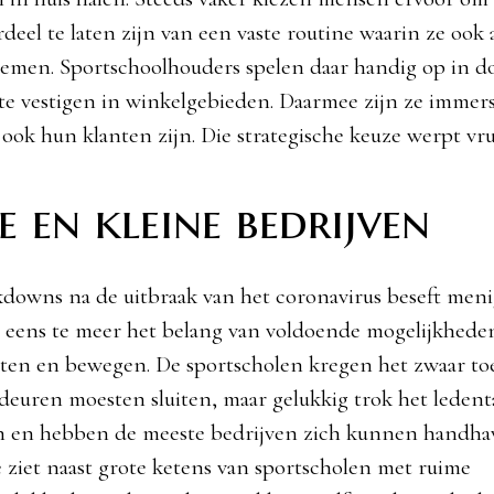
deel te laten zijn van een vaste routine waarin ze ook
men. Sportschoolhouders spelen daar handig op in do
 te vestigen in winkelgebieden. Daarmee zijn ze immers
 ook hun klanten zijn. Die strategische keuze werpt vru
 en kleine bedrijven
kdowns na de uitbraak van het coronavirus beseft men
 eens te meer het belang van voldoende mogelijkhede
ten en bewegen. De sportscholen kregen het zwaar to
 deuren moesten sluiten, maar gelukkig trok het ledent
an en hebben de meeste bedrijven zich kunnen handha
e ziet naast grote ketens van sportscholen met ruime