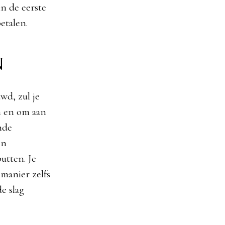
in de eerste
etalen.
n
wd, zul je
n en om aan
nde
en
utten. Je
manier zelfs
e slag