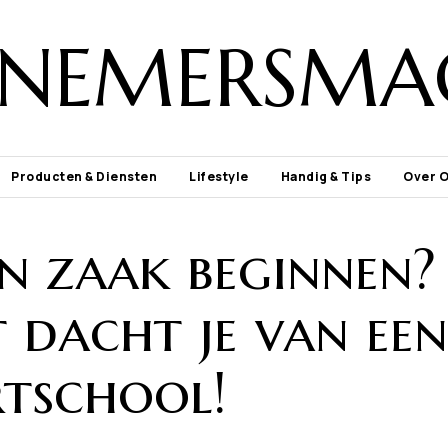
NEMERSMA
Producten & Diensten
Lifestyle
Handig & Tips
Over 
en zaak beginnen?
 dacht je van een
rtschool!