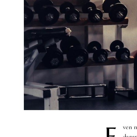
E
ven n
dagen