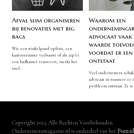
Afval slim organiseren
Waarom een
bij renovaties met big
ondernemingsr
bags
advocaat vaak
waarde toevoe
Wie een winkelpand opfrist, een
voordat er een
kantoorruimte verbouwt of als zzp’er
ontstaat
een badkamer renoveert, merkt het
snel:
Veel ondernemers schak
advocaat in wanneer er e
probleem ontstaat. Er is
Copyright 2025. Alle Rechten Voorbehouden.
Ondernemersmagazine.nl is onderdeel van het
Poen.n