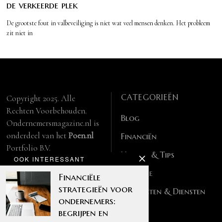
de verkeerde plek
De grootste fout in valbeveiliging is niet wat veel mensen denken. Het probleem
zit niet in
CATEGORIEËN
Copyright 2025. Alle
Rechten Voorbehouden.
Blog
Ondernemersmagazine.nl is
onderdeel van het
Poen.nl
Financiën
Portfolio B.V.
Handig & Tips
OOK INTERESSANT
info@ondernemersmagazine.nl.
Partner websites:
Lifestyle
Financiële
manbase.nl
strategieën voor
Producten & Diensten
feitelijk.be
ondernemers:
begrijpen en