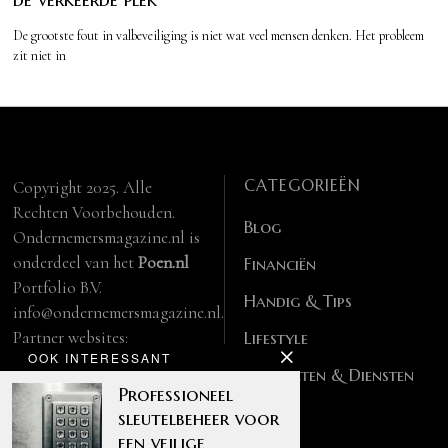
De grootste fout in valbeveiliging is niet wat veel mensen denken. Het probleem
zit niet in
CATEGORIEËN
Copyright 2025. Alle
Rechten Voorbehouden.
Blog
Ondernemersmagazine.nl is
onderdeel van het
Poen.nl
Financiën
Portfolio B.V.
Handig & Tips
info@ondernemersmagazine.nl.
Partner websites:
Lifestyle
OOK INTERESSANT
manbase.nl
Producten & Diensten
feitelijk.be
Professioneel
sleutelbeheer voor
een veilige