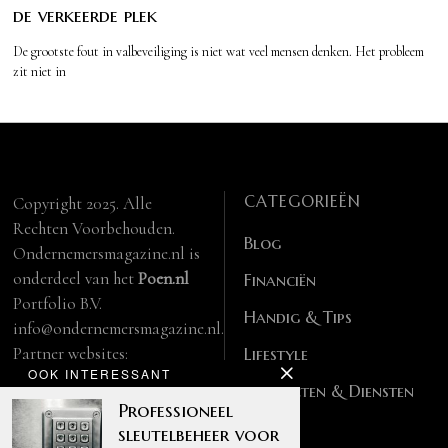
de verkeerde plek
De grootste fout in valbeveiliging is niet wat veel mensen denken. Het probleem
zit niet in
CATEGORIEËN
Copyright 2025. Alle
Rechten Voorbehouden.
Blog
Ondernemersmagazine.nl is
onderdeel van het
Poen.nl
Financiën
Portfolio B.V.
Handig & Tips
info@ondernemersmagazine.nl.
Partner websites:
Lifestyle
OOK INTERESSANT
manbase.nl
Producten & Diensten
feitelijk.be
Professioneel
sleutelbeheer voor