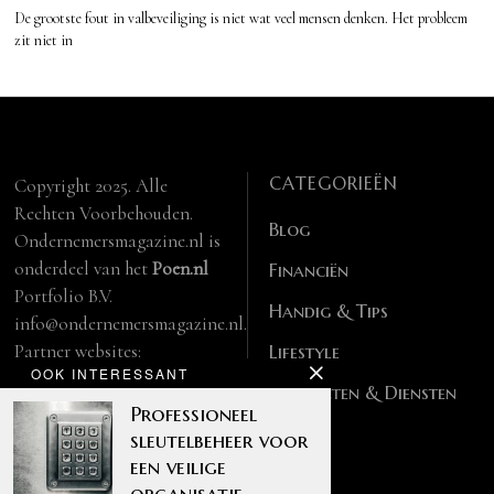
De grootste fout in valbeveiliging is niet wat veel mensen denken. Het probleem
zit niet in
CATEGORIEËN
Copyright 2025. Alle
Rechten Voorbehouden.
Blog
Ondernemersmagazine.nl is
onderdeel van het
Poen.nl
Financiën
Portfolio B.V.
Handig & Tips
info@ondernemersmagazine.nl.
Partner websites:
Lifestyle
OOK INTERESSANT
manbase.nl
Producten & Diensten
feitelijk.be
Professioneel
sleutelbeheer voor
een veilige
organisatie