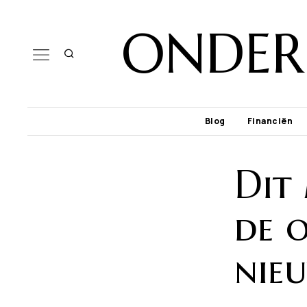
ONDER
Blog
Financiën
Dit
de 
nie