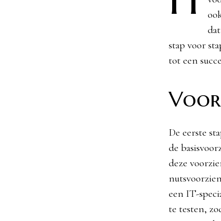
ook
dat
stap voor st
tot een succ
Voorb
De eerste st
de basisvoor
deze voorzie
nutsvoorzien
een IT-speci
te testen, z