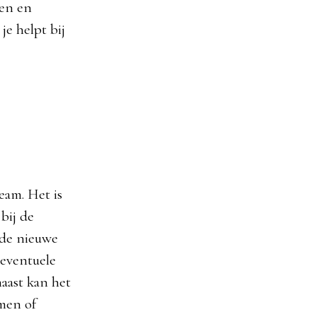
ten en
je helpt bij
eam. Het is
bij de
r de nieuwe
 eventuele
aast kan het
emen of