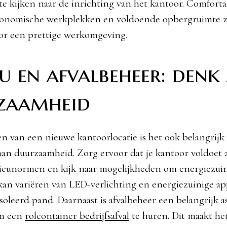
te kijken naar de inrichting van het kantoor. Comforta
gonomische werkplekken en voldoende opbergruimte z
oor een prettige werkomgeving.
u en afvalbeheer: denk
zaamheid
en van een nieuwe kantoorlocatie is het ook belangrij
aan duurzaamheid. Zorg ervoor dat je kantoor voldoet 
ieunormen en kijk naar mogelijkheden om energiezuin
kan variëren van LED-verlichting en energiezuinige ap
soleerd pand. Daarnaast is afvalbeheer een belangrijk a
m een
rolcontainer bedrijfsafval
te huren. Dit maakt he