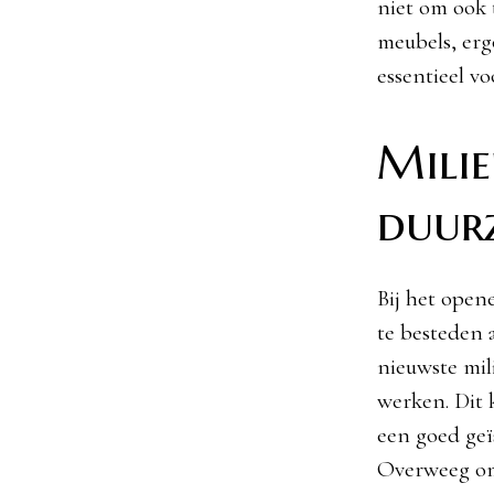
niet om ook 
meubels, er
essentieel v
Milie
duur
Bij het open
te besteden 
nieuwste mil
werken. Dit 
een goed geï
Overweeg o