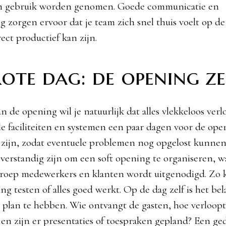
in gebruik worden genomen. Goede communicatie en
g zorgen ervoor dat je team zich snel thuis voelt op d
rect productief kan zijn.
ote dag: de opening ze
 de opening wil je natuurlijk dat alles vlekkeloos verl
lle faciliteiten en systemen een paar dagen voor de ope
 zijn, zodat eventuele problemen nog opgelost kunne
verstandig zijn om een soft opening te organiseren, wa
groep medewerkers en klanten wordt uitgenodigd. Zo k
ing testen of alles goed werkt. Op de dag zelf is het be
k plan te hebben. Wie ontvangt de gasten, hoe verloopt
 en zijn er presentaties of toespraken gepland? Een ged