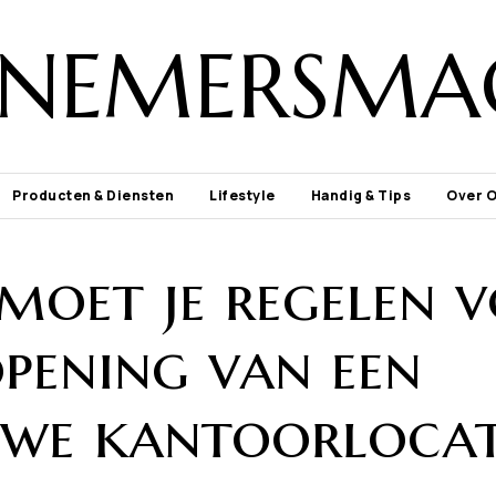
NEMERSMA
Producten & Diensten
Lifestyle
Handig & Tips
Over 
 moet je regelen 
opening van een
uwe kantoorlocat