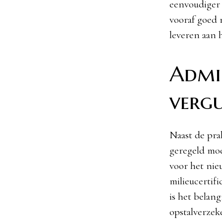
eenvoudiger 
vooraf goed 
leveren aan h
Admin
vergu
Naast de pra
geregeld moe
voor het nie
milieucertifi
is het belan
opstalverzek