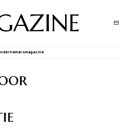
GAZINE
Ondernemersmagazine
voor
ie