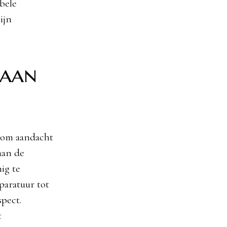
bele
ijn
 aan
k om aandacht
aan de
ig te
paratuur tot
spect.
t