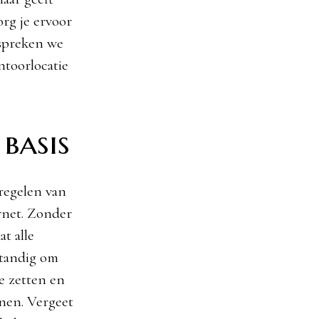
org je ervoor
bespreken we
ntoorlocatie
basis
 regelen van
ernet. Zonder
t alle
standig om
te zetten en
nen. Vergeet