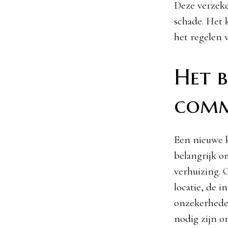
Deze verzeke
schade. Het k
het regelen 
Het b
comm
Een nieuwe k
belangrijk o
verhuizing. O
locatie, de i
onzekerhede
nodig zijn o