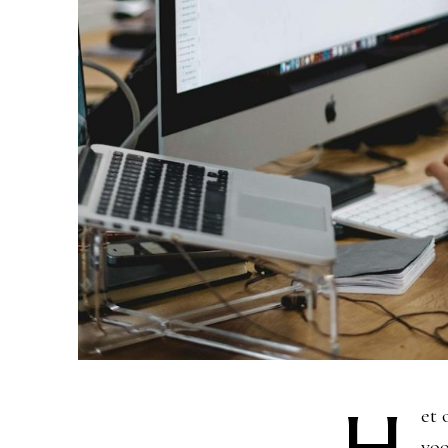
H
et 
voo