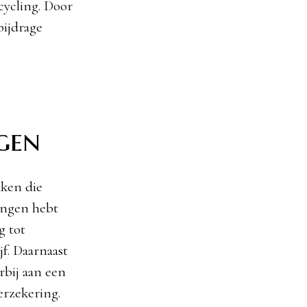
cycling. Door
bijdrage
gen
aken die
ingen hebt
g tot
jf. Daarnaast
rbij aan een
erzekering.