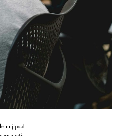
e mijlpaal
maar geeft