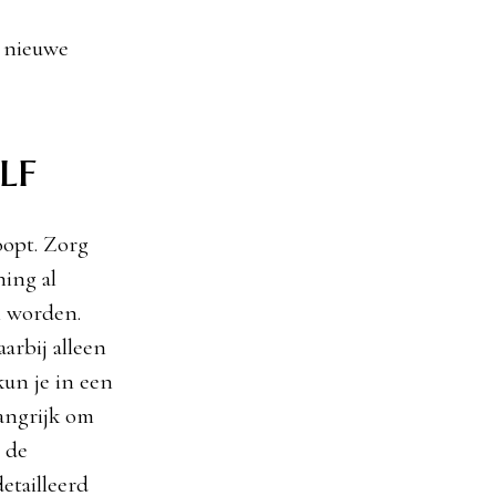
e nieuwe
lf
oopt. Zorg
ning al
n worden.
arbij alleen
un je in een
langrijk om
 de
etailleerd