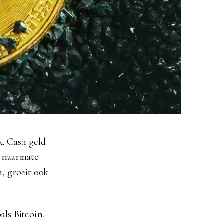
jk. Cash geld
n naarmate
, groeit ook
ls Bitcoin,