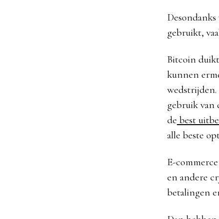
Desondanks w
gebruikt, va
Bitcoin duik
kunnen ermee
wedstrijden.
gebruik van d
de
best uitbe
alle beste o
E-commerce w
en andere cr
betalingen e