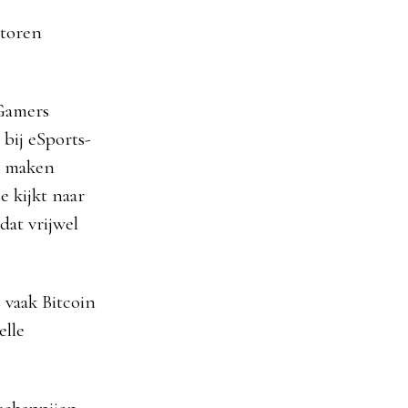
ctoren
 Gamers
bij eSports-
’s maken
e kijkt naar
dat vrijwel
 vaak Bitcoin
elle