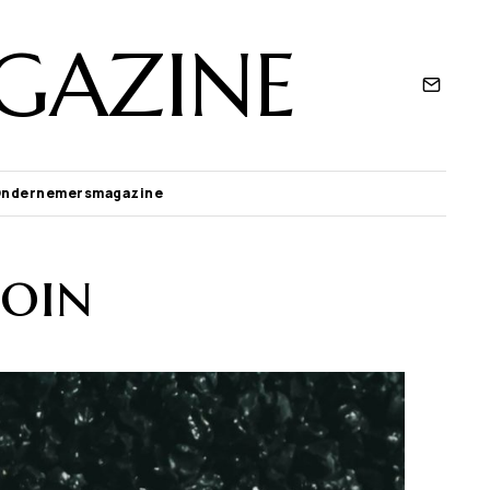
GAZINE
Ondernemersmagazine
coin