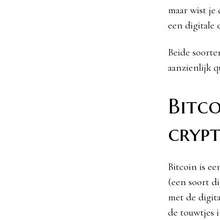
maar wist je
een digitale 
Beide soorte
aanzienlijk 
Bitco
cryp
Bitcoin is e
(een soort di
met de digita
de touwtjes 