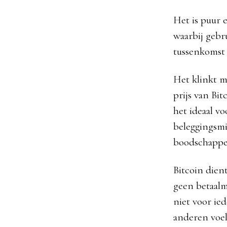
Het is puur 
waarbij gebr
tussenkomst v
Het klinkt m
prijs van Bi
het ideaal v
beleggingsmi
boodschappe
Bitcoin dien
geen betaalm
niet voor ie
anderen voelt