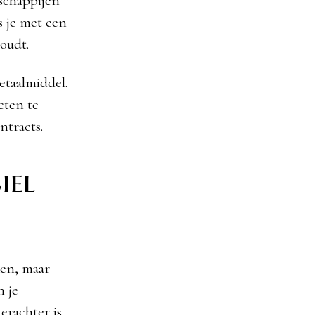
schappijen
s je met een
oudt.
etaalmiddel.
cten te
ntracts.
iel
ken, maar
n je
erachter is