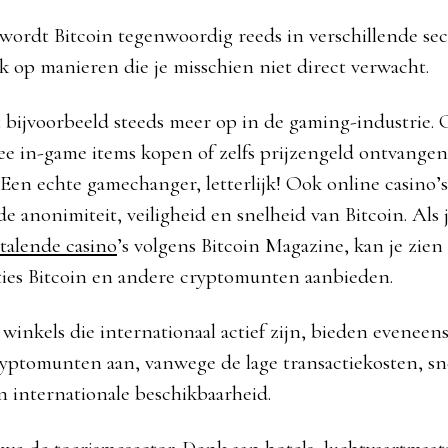
ordt Bitcoin tegenwoordig reeds in verschillende se
ak op manieren die je misschien niet direct verwacht.
t bijvoorbeeld steeds meer op in de gaming-industrie.
 in-game items kopen of zelfs prijzengeld ontvangen 
 Een echte gamechanger, letterlijk! Ook online casino
e anonimiteit, veiligheid en snelheid van Bitcoin. Als j
talende casino
’s volgens Bitcoin Magazine, kan je zien 
pties Bitcoin en andere cryptomunten aanbieden.
inkels die internationaal actief zijn, bieden eveneens
yptomunten aan, vanwege de lage transactiekosten, sn
n internationale beschikbaarheid.