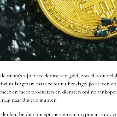
tale valuta’s zijn de toekomst van geld, zoveel is duideli
dwijnt langzaam maar zeker uit het dagelijkse leven e
meer en meer producten en diensten online aankopen
vraag naar digitale munten.
denken bij dit concept meteen aan cryptocurrency zoa