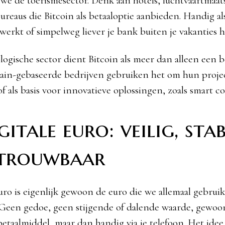
e de toerismesector. Denk aan hotels, luchtvaartmaat
bureaus die Bitcoin als betaaloptie aanbieden. Handig al
werkt of simpelweg liever je bank buiten je vakanties h
logische sector dient Bitcoin als meer dan alleen een b
ain-gebaseerde bedrijven gebruiken het om hun proje
f als basis voor innovatieve oplossingen, zoals smart co
gitale euro: veilig, stab
etrouwbaar
euro is eigenlijk gewoon de euro die we allemaal gebrui
. Geen gedoe, geen stijgende of dalende waarde, gewoo
etaalmiddel, maar dan handig via je telefoon. Het idee 