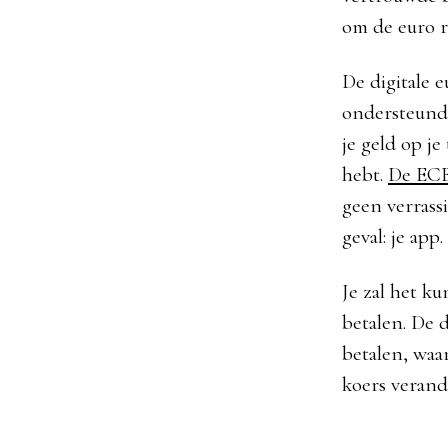
om de euro r
De digitale e
ondersteund 
je geld op je
hebt.
De ECB
geen verrass
geval: je app.
Je zal het k
betalen. De d
betalen, waa
koers verand