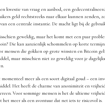
een kwestie van vraag en aanbod, een gedecentraliseer
uikers geld rechtstreeks naar elkaar kunnen zenden, 
an een centrale instantie. De macht ligt bij de gebruik
isschien geweldig, maar het komt met een paar probl
tcoin? Die kan aanzienlijk schommelen op korte termijn
oor mensen die gokken op grote winsten en Bitcoin geb
ddel, maar misschien niet zo geweldig voor je dagelijk
n.
t momenteel meer als een soort digitaal goud – een inv
iddel. Het heeft de charme van anonimiteit en vrijheid
dereen. Voor sommige mensen is het de ultieme vrijheid
 het meer als een avontuur dat net iets te risicovol is.