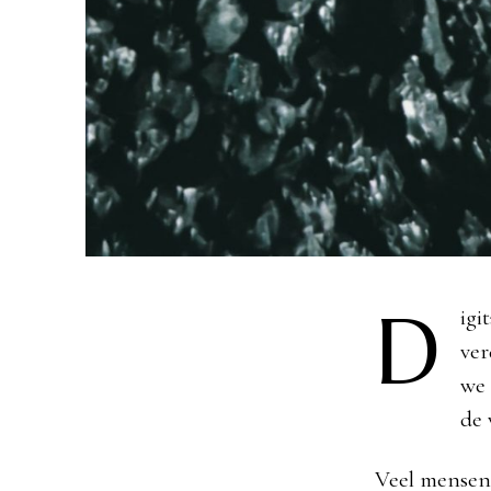
D
igi
ver
we 
de 
Veel mensen 