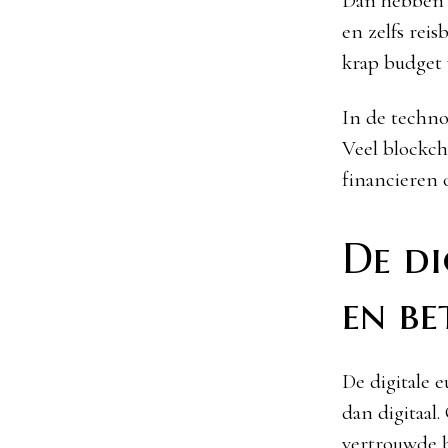
Dan hebben w
en zelfs reis
krap budget 
In de techno
Veel blockch
financieren o
De di
en b
De digitale 
dan digitaal
vertrouwde b