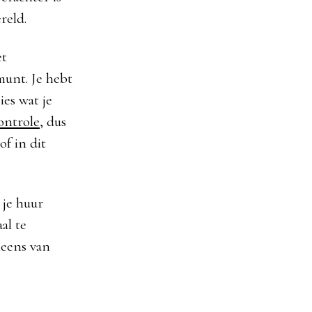
reld.
et
munt. Je hebt
ies wat je
ontrole
, dus
of in dit
 je huur
al te
neens van