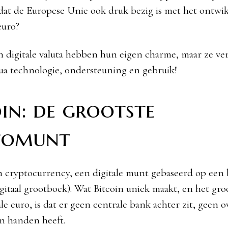
 dat de Europese Unie ook druk bezig is met het ontwi
euro?
n digitale valuta hebben hun eigen charme, maar ze ver
qua technologie, ondersteuning en gebruik!
in: de grootste
tomunt
en cryptocurrency, een digitale munt gebaseerd op een
gitaal grootboek). Wat Bitcoin uniek maakt, en het groo
le euro, is dat er geen centrale bank achter zit, geen o
in handen heeft.