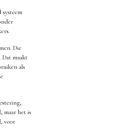
d systeem
zonder
ers.
emen. Die
. Dat maakt
ruiken als
se
estering,
, maar het is
, voor