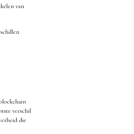
kkelen van
schillen
 blockchain
tste verschil
verheid die