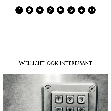
Wellicht ook interessant