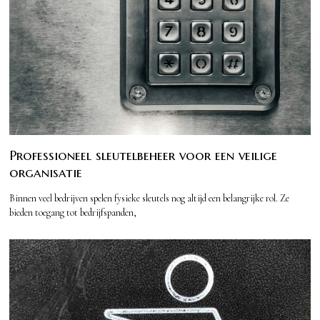
Professioneel sleutelbeheer voor een veilige
organisatie
Binnen veel bedrijven spelen fysieke sleutels nog altijd een belangrijke rol. Ze
bieden toegang tot bedrijfspanden,