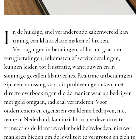
I
n de huidige, snel veranderende zakenwereld kan
timing een klantrelatie maken of breken.
Vertragingen in betalingen, of het nu gaat om
terugbetalingen, inkomsten of servicebetalingen,
kunnen leiden tot frustratie, wantrouwen en in
sommige gevallen klantverlies. Realtime uitbetalingen
zijn een oplossing voor dit probleem gebleken, met
directe overboekingen die de manier waarop bedrijven
met geld omgaan, radicaal veranderen. Voor
ondernemers en eigenaren van kleine bedrijven, met
name in Nederland, kan inzicht in hoe deze directe
transacties de klanttevredenheid beïnvloeden, nieuwe
manieren bieden om de loyaliteit te vergroten en zich te