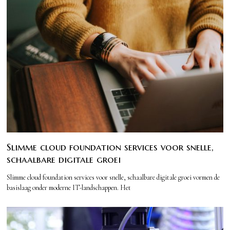
Slimme cloud foundation services voor snelle,
schaalbare digitale groei
Slimme cloud foundation services voor snelle, schaalbare digitale groei vormen de
basislaag onder moderne IT-landschappen. Het