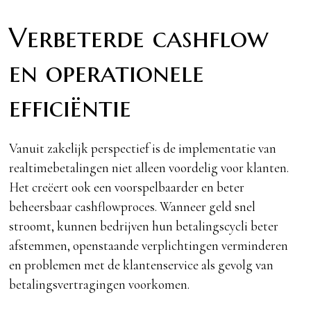
Verbeterde cashflow
en operationele
efficiëntie
Vanuit zakelijk perspectief is de implementatie van
realtimebetalingen niet alleen voordelig voor klanten.
Het creëert ook een voorspelbaarder en beter
beheersbaar cashflowproces. Wanneer geld snel
stroomt, kunnen bedrijven hun betalingscycli beter
afstemmen, openstaande verplichtingen verminderen
en problemen met de klantenservice als gevolg van
betalingsvertragingen voorkomen.