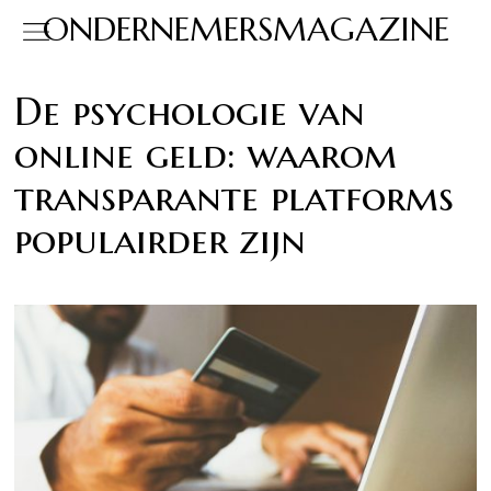
ONDERNEMERSMAGAZINE
De psychologie van
online geld: waarom
transparante platforms
populairder zijn