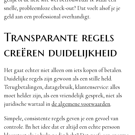
snelle, probleemloze check-out? Dat voelt alsof je je
geld aan een professional overhandigt.
Transparante regels
creëren duidelijkheid
Het gaat echter niet alleen om iets kopen of betalen.
Duidelijke regels zijn gewoon als een stille held.
Terugbetalingen, datagebruik, klantenservice: alles
moet helder zijn, als een vriendelijk gesprek, niet als
juridische wartaal in
de algemene voorwaarden
.
Simpele, consistente regels geven je een gevoel van
controle. En het idee dat er altijd een echte persoon