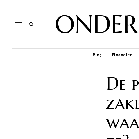
ONDER
Blog
Financiën
De 
zak
waa