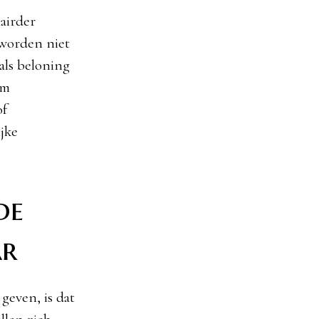
lairder
 worden niet
als beloning
om
of
ijke
de
ar
geven, is dat