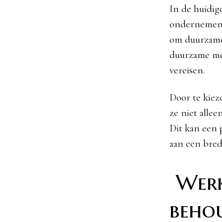
In de huidig
ondernemen 
om duurzame 
duurzame mer
vereisen.
Door te kiez
ze niet alle
Dit kan een 
aan een bred
Werk
beho