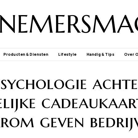
NEMERSMA
Producten & Diensten
Lifestyle
Handig & Tips
Over 
psychologie acht
elijke cadeaukaar
rom geven bedrij