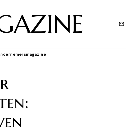
GAZINE
Ondernemersmagazine
er
ten:
ven