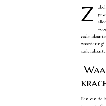
Z
akel
gewo
alle
voo
cadeaukaarte
waardering? I
cadeaukaarte
Waar
krach
Een van de b