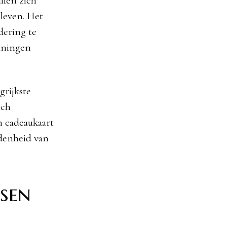
llen zich
 leven. Het
dering te
nningen
grijkste
ich
n cadeaukaart
edenheid van
sen