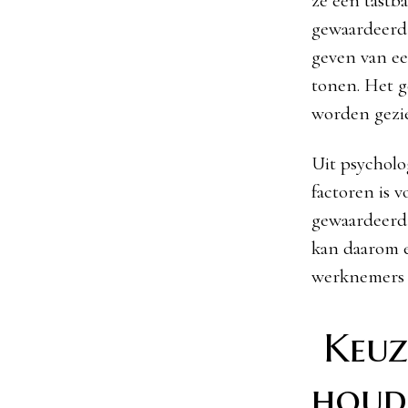
ze een tastb
gewaardeerd 
geven van ee
tonen. Het g
worden gezi
Uit psycholo
factoren is 
gewaardeerd 
kan daarom e
werknemers 
Keuz
houd