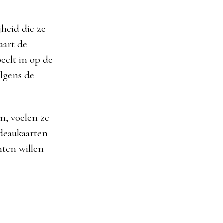
heid die ze
aart de
peelt in op de
lgens de
n, voelen ze
adeaukaarten
nten willen