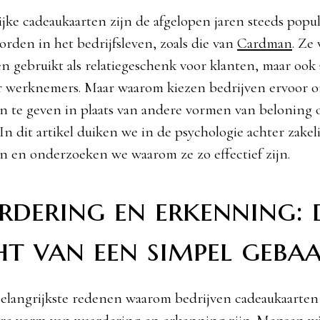
ijke cadeaukaarten zijn de afgelopen jaren steeds popu
rden in het bedrijfsleven, zoals die van
Cardman
. Ze
en gebruikt als relatiegeschenk voor klanten, maar ook 
r werknemers. Maar waarom kiezen bedrijven ervoor 
n te geven in plaats van andere vormen van beloning 
n dit artikel duiken we in de psychologie achter zakel
n en onderzoeken we waarom ze zo effectief zijn.
dering en erkenning: 
t van een simpel geba
elangrijkste redenen waarom bedrijven cadeaukaarten 