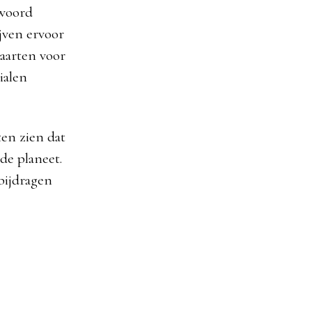
twoord
jven ervoor
aarten voor
ialen
en zien dat
de planeet.
 bijdragen