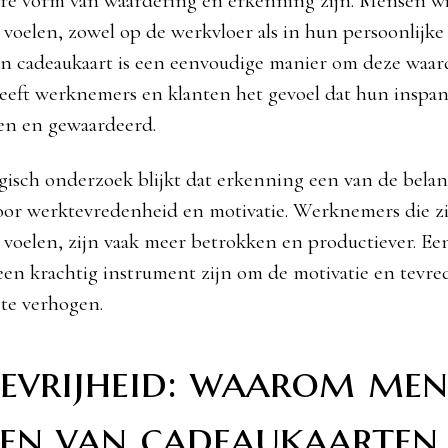
are vorm van waardering en erkenning zijn. Mensen wi
voelen, zowel op de werkvloer als in hun persoonlijke
n cadeaukaart is een eenvoudige manier om deze waar
eeft werknemers en klanten het gevoel dat hun inspa
en en gewaardeerd.
gisch onderzoek blijkt dat erkenning een van de belan
voor werktevredenheid en motivatie. Werknemers die z
voelen, zijn vaak meer betrokken en productiever. Ee
en krachtig instrument zijn om de motivatie en tevr
te verhogen.
evrijheid: waarom men
en van cadeaukaarten