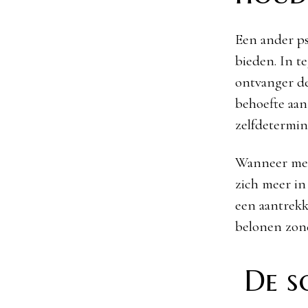
Een ander ps
bieden. In te
ontvanger de 
behoefte aan
zelfdetermin
Wanneer men
zich meer in
een aantrekk
belonen zond
De s