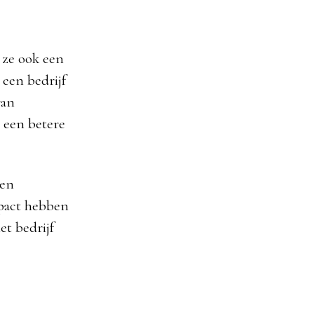
 ze ook een
 een bedrijf
van
t een betere
Een
mpact hebben
et bedrijf