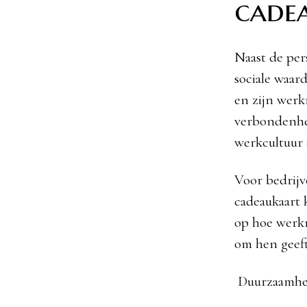
cade
Naast de per
sociale waar
en zijn werk
verbondenhei
werkcultuur e
Voor bedrijve
cadeaukaart 
op hoe werkn
om hen geeft
Duurzaamhei