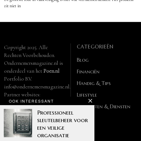
zit niet in
CATEGORIEËN
Copyright 2025. Alle
Rechten Voorbehouden.
Blog
Ondernemersmagazine.nl is
onderdeel van het
Poen.nl
Financiën
Portfolio B.V.
Handig & Tips
info@ondernemersmagazine.nl.
Partner websites:
Lifestyle
OOK INTERESSANT
manbase.nl
Producten & Diensten
feitelijk.be
Professioneel
sleutelbeheer voor
een veilige
organisatie