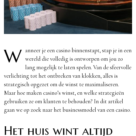
W
anneer je een casino binnenstapt, stap je in een
wereld die volledig is ontworpen om jou zo
lang mogelijk te laten spelen. Van de sfeervolle
verlichting tot het ontbreken van klokken, alles is
strategisch opgezet om de winst te maximaliseren.
Maar hoe maken casino’s winst, en welke strategieën
gebruiken ze om klanten te behouden? In dit artikel
gaan we op zoek naar het businessmodel van een casino.
Het huis wint altijd