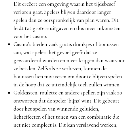
Dit creëert een omgeving waarin het tijdsbesef
verloren gaat. Spelers blijven daardoor langer
spelen dan ze oorspronkelijk van plan waren. Dit
leidt tot grotere uitgaven en dus meer inkomsten
voor het casino.
Casino’s bieden vaak gratis drankjes of bonussen
aan, wat spelers het gevoel geeft dat ze
gewaardeerd worden en meer krijgen dan waarvoor
ze betalen. Zelfs als ze verliezen, kunnen de
bonussen hen motiveren om door te blijven spelen
in de hoop dat ze uiteindelijk toch zullen winnen.
Gokkasten, roulette en andere spellen zijn vaak zo
ontworpen dat de speler ‘bijna’ wint. Dit gebeurt
door het spelen van winnende geluiden,
lichteffecten of het tonen van een combinatie die
net niet compleet is. Dit kan verslavend werken,