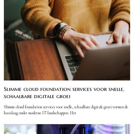
Slimme cloud foundation services voor snelle,
schaalbare digitale groei
Slimme cloud foundation services voor snelle, schaalbare digitale groei vormen de
basislaag onder moderne IT-landschappen. Het