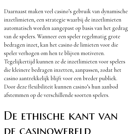
Daarnaast maken veel casino’s gebruik van dynamische
inzetlimieten, een strategie waarbij de inzetlimieten
automatisch worden aangepast op basis van het gedrag
van de spelers. Wanneer een speler regelmatig grote
bedragen inzet, kan het casino de limieten voor die
speler verhogen om hen te blijven motiveren.
Tegelijkertijd kunnen ze de inzetlimieten voor spelers
die kleinere bedragen inzetten, aanpassen, zodat het
casino aantrekkelijk blijft voor een breder publiek.
Door deze flexibiliteit kunnen casino’s hun aanbod
afstemmen op de verschillende soorten spelers.
De ethische kant van
de casinowereld