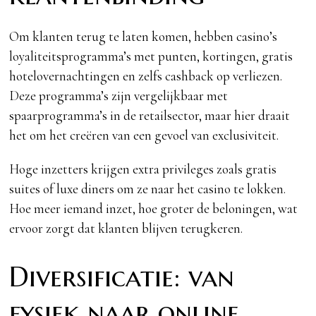
Om klanten terug te laten komen, hebben casino’s
loyaliteitsprogramma’s met punten, kortingen, gratis
hotelovernachtingen en zelfs cashback op verliezen.
Deze programma’s zijn vergelijkbaar met
spaarprogramma’s in de retailsector, maar hier draait
het om het creëren van een gevoel van exclusiviteit.
Hoge inzetters krijgen extra privileges zoals gratis
suites of luxe diners om ze naar het casino te lokken.
Hoe meer iemand inzet, hoe groter de beloningen, wat
ervoor zorgt dat klanten blijven terugkeren.
Diversificatie: van
fysiek naar online