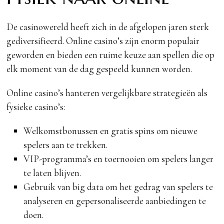
De casinowereld heeft zich in de afgelopen jaren sterk
gediversifieerd. Online casino’s zijn enorm populair
geworden en bieden een ruime keuze aan spellen die op
elk moment van de dag gespeeld kunnen worden.
Online casino’s hanteren vergelijkbare strategieën als
fysieke casino’s:
Welkomstbonussen en gratis spins om nieuwe
spelers aan te trekken.
VIP-programma’s en toernooien om spelers langer
te laten blijven.
Gebruik van big data om het gedrag van spelers te
analyseren en gepersonaliseerde aanbiedingen te
doen.