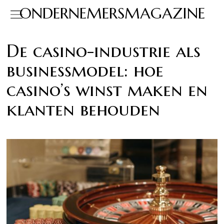
ONDERNEMERSMAGAZINE
De casino-industrie als
businessmodel: hoe
casino’s winst maken en
klanten behouden