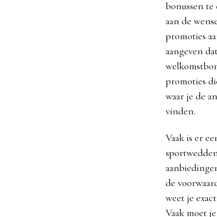
bonussen te 
aan de wense
promoties aa
aangeven dat
welkomstbonu
promoties di
waar je de a
vinden.
Vaak is er e
sportweddens
aanbiedingen
de voorwaard
weet je exact
Vaak moet je