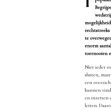
Begrijp
wedstrij
mogelijkheid
rechtstreeks
te overwegen
enorm aantal
toernooien e
Niet ieder o
sluiten, maa
een overzich
kunnen vind
en inzetten 
letten. Daar