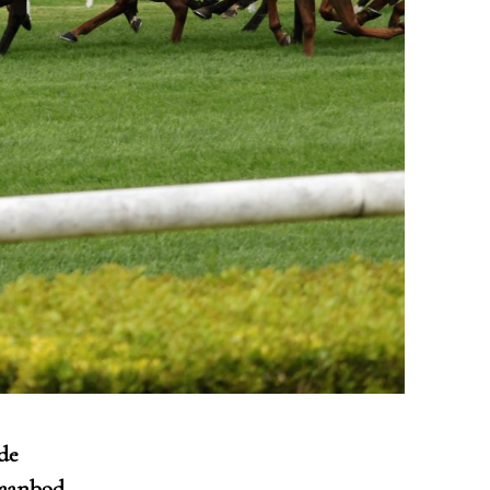
de
laanbod.