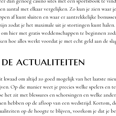
r dan genoeg casino sites met een sportsbook te vind
een aantal met elkaar vergelijken. Zo kun je zien waar j
en af kunt sluiten en waar er aantrekkelijke bonusse
ijn zodat je het maximale uit je stortingen kunt halen. 
 om hier met gratis weddenschappen te beginnen zodat
en hoe alles werkt voordat je met echt geld aan de slag
de actualiteiten
t kwaad om altijd zo goed mogelijk van het laatste nie
ijven. Op die manier weet je precies welke spelers en t
oe het zit met blessures en schorsingen en welke ande
en hebben op de afloop van een wedstrijd. Kortom, do
tualiteiten op de hoogte te blijven, voorkom je dat je b