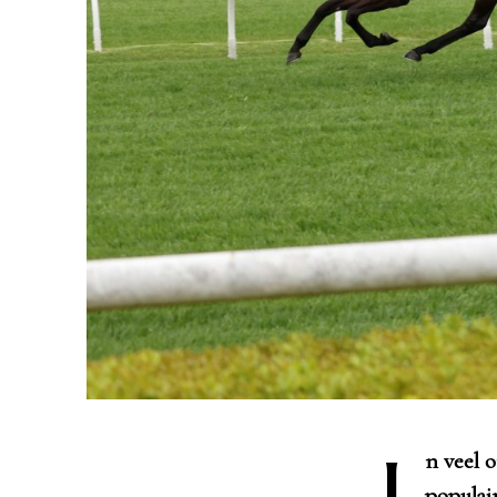
I
n veel 
populai