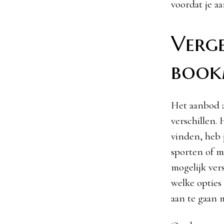
voordat je a
Verge
book
Het aanbod a
verschillen.
vinden, heb j
sporten of m
mogelijk ver
welke opties 
aan te gaan 