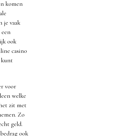
ben komen
ale
n je vaak
e een
ijk ook
line casino
k kunt
er voor
leen welke
het zit met
 nemen. Zo
echt geld.
 bedrag ook