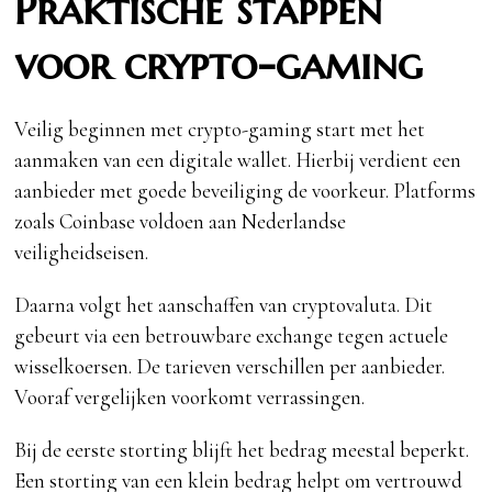
Praktische stappen
voor crypto-gaming
Veilig beginnen met crypto-gaming start met het
aanmaken van een digitale wallet. Hierbij verdient een
aanbieder met goede beveiliging de voorkeur. Platforms
zoals Coinbase voldoen aan Nederlandse
veiligheidseisen.
Daarna volgt het aanschaffen van cryptovaluta. Dit
gebeurt via een betrouwbare exchange tegen actuele
wisselkoersen. De tarieven verschillen per aanbieder.
Vooraf vergelijken voorkomt verrassingen.
Bij de eerste storting blijft het bedrag meestal beperkt.
Een storting van een klein bedrag helpt om vertrouwd