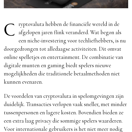
C
ryptovaluta hebben de financiële wereld in de
afgelopen jaren flink veranderd. Wat begon als
een niche-investering voor techliefhebbers, is nu
doorgedrongen tot alledaagse activiteiten. Dit omvat
online spelletjes en entertainment. De combinatie van
digitale munten en gaming biedt spelers nieuwe
mogelijkheden die traditionele betaalmethoden niet
kunnen evenaren.
De voordelen van cryptovaluta in spelomgevingen zijn
duidelijk. Transacties verlopen vaak sneller, met minder
tussenpersonen en lagere kosten. Bovendien bieden ze
een extra laag privacy die sommige spelers waarderen.
Voor internationale gebruikers is het niet meer nodig