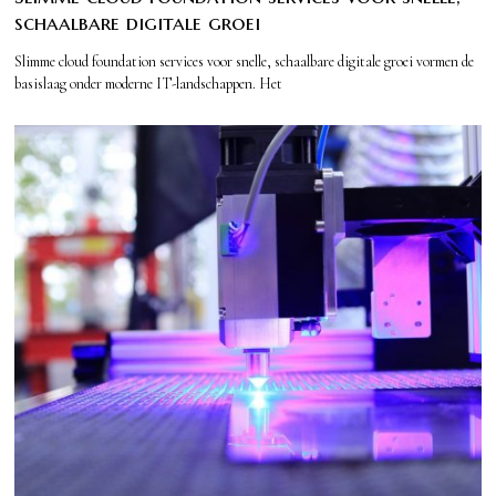
schaalbare digitale groei
Slimme cloud foundation services voor snelle, schaalbare digitale groei vormen de
basislaag onder moderne IT-landschappen. Het