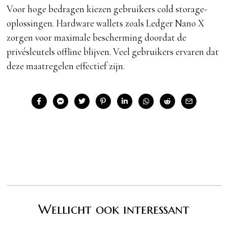
Voor hoge bedragen kiezen gebruikers cold storage-
oplossingen. Hardware wallets zoals Ledger Nano X
zorgen voor maximale bescherming doordat de
privésleutels offline blijven. Veel gebruikers ervaren dat
deze maatregelen effectief zijn.
Wellicht ook interessant