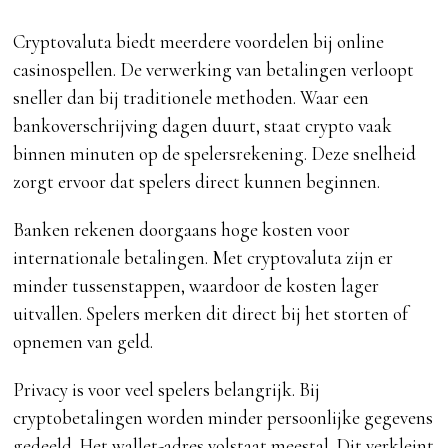
Cryptovaluta biedt meerdere voordelen bij online
casinospellen. De verwerking van betalingen verloopt
sneller dan bij traditionele methoden. Waar een
bankoverschrijving dagen duurt, staat crypto vaak
binnen minuten op de spelersrekening. Deze snelheid
zorgt ervoor dat spelers direct kunnen beginnen.
Banken rekenen doorgaans hoge kosten voor
internationale betalingen. Met cryptovaluta zijn er
minder tussenstappen, waardoor de kosten lager
uitvallen. Spelers merken dit direct bij het storten of
opnemen van geld.
Privacy is voor veel spelers belangrijk. Bij
cryptobetalingen worden minder persoonlijke gegevens
gedeeld. Het wallet-adres volstaat meestal. Dit verkleint