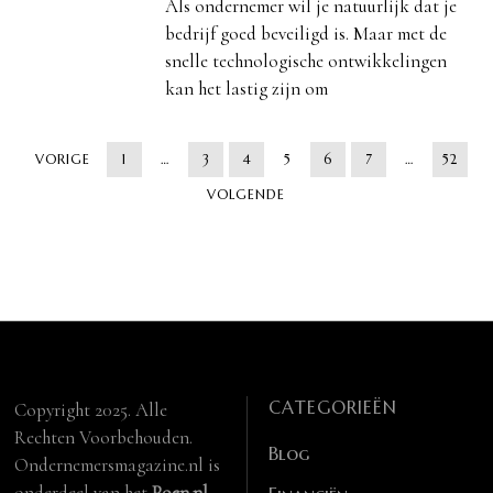
Als ondernemer wil je natuurlijk dat je
bedrijf goed beveiligd is. Maar met de
snelle technologische ontwikkelingen
kan het lastig zijn om
VORIGE
1
…
3
4
5
6
7
…
52
VOLGENDE
CATEGORIEËN
Copyright 2025. Alle
Rechten Voorbehouden.
Blog
Ondernemersmagazine.nl is
onderdeel van het
Poen.nl