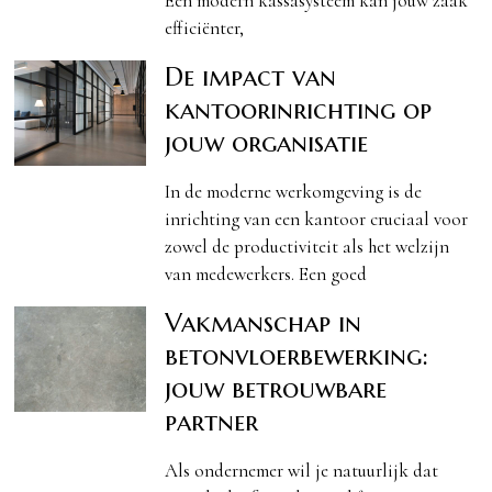
Een modern kassasysteem kan jouw zaak
efficiënter,
De impact van
kantoorinrichting op
jouw organisatie
In de moderne werkomgeving is de
inrichting van een kantoor cruciaal voor
zowel de productiviteit als het welzijn
van medewerkers. Een goed
Vakmanschap in
betonvloerbewerking:
jouw betrouwbare
partner
Als ondernemer wil je natuurlijk dat