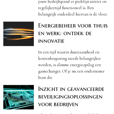
jouw bedrijfspand er piekfijn uitziet en
tegelijkertijd functioneel is. Een
belangrijk onderdeel hiervan is de vloer.
Energiebeheer voor thuis
en werk: ontdek de
innovatie
In een tijd waarin duurzaamheid en
kostenbesparing steeds belangrijker
worden, is slimme energieopslag een
gamechanger. Of je nu een ondernemer
bent die
Inzicht in geavanceerde
beveiligingsoplossingen
voor bedrijven