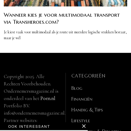
Wanneer kies je voor multimodaal transport
via Transheroes.com?
Je kiest vaak voor multimodaal als je route uit meerdere logische stukken bestaat,
maar je wél
CATEGORIEËN
Copyright 2025. Alle
Rechten Voorbehouden.
Blog
Ondernemersmagazine.nl is
onderdeel van het
Poen.nl
Financiën
Portfolio B.V.
Handig & Tips
info@ondernemersmagazine.nl.
Partner websites:
Lifestyle
OOK INTERESSANT
manbase.nl