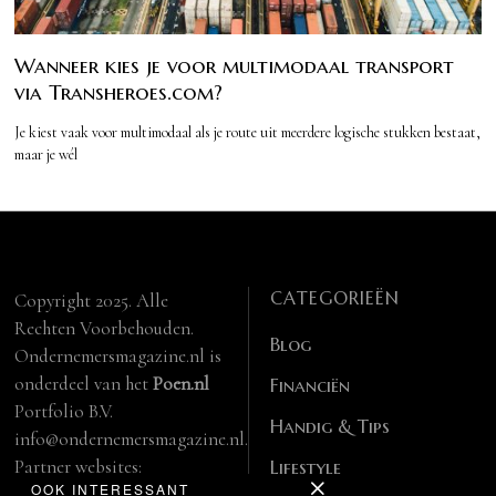
Wanneer kies je voor multimodaal transport
via Transheroes.com?
Je kiest vaak voor multimodaal als je route uit meerdere logische stukken bestaat,
maar je wél
CATEGORIEËN
Copyright 2025. Alle
Rechten Voorbehouden.
Blog
Ondernemersmagazine.nl is
onderdeel van het
Poen.nl
Financiën
Portfolio B.V.
Handig & Tips
info@ondernemersmagazine.nl.
Partner websites:
Lifestyle
OOK INTERESSANT
manbase.nl