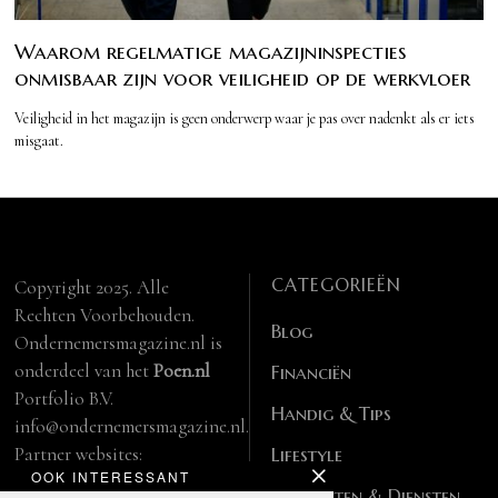
Waarom regelmatige magazijninspecties
onmisbaar zijn voor veiligheid op de werkvloer
Veiligheid in het magazijn is geen onderwerp waar je pas over nadenkt als er iets
misgaat.
CATEGORIEËN
Copyright 2025. Alle
Rechten Voorbehouden.
Blog
Ondernemersmagazine.nl is
onderdeel van het
Poen.nl
Financiën
Portfolio B.V.
Handig & Tips
info@ondernemersmagazine.nl.
Partner websites:
Lifestyle
OOK INTERESSANT
manbase.nl
Producten & Diensten