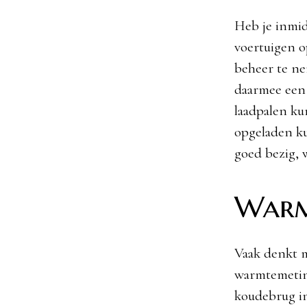
Heb je inmid
voertuigen o
beheer te n
daarmee een 
laadpalen kun
opgeladen k
goed bezig, w
Warm
Vaak denkt m
warmtemeting
koudebrug in