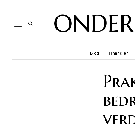
ONDER
Blog
Financiën
Prak
bedr
ver