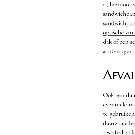
is, hierdoor
sandwichpane
sandwichpane
optische zin 
dak of een sc
aanbrengen.
Afva
Ook een duur
eventuele re
te gebruiken
duurzame bed
restafval zo