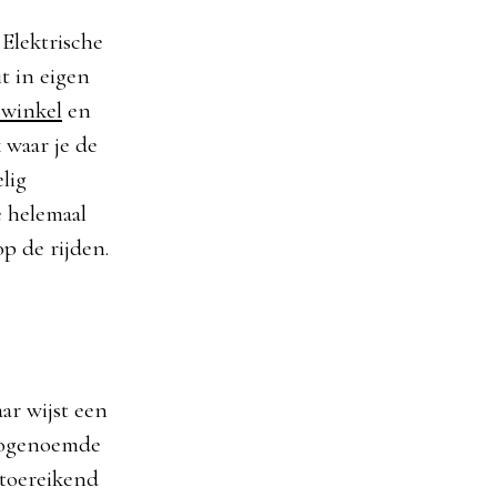
Elektrische
t in eigen
swinkel
en
 waar je de
lig
 helemaal
op de rijden.
ar wijst een
 zogenoemde
ntoereikend