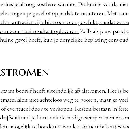
 verlies je alsnog kostbare warmte. Dit kun je voorkome
len tegen je gevel of op je dak te monteren.
Met nam
len antraciet zijn hiervoor zeer geschikt, omdat ze oo
een zeer fraai resultaat opleveren.
Zelfs als jouw pand 
huine gevel heeft, kun je dergelijke beplating eenvoudi
lstromen
zaam bedrijf heeft uiteindelijk afvalstromen. Het is b
stmaterialen niet achteloos weg te gooien, maar zo veel
 of eventueel door te verkopen. Resten bestaan in feite
rijfscultuur. Je kunt ook de nodige stappen nemen o
 klein mogelijk te houden. Geen kartonnen bekertjes vo