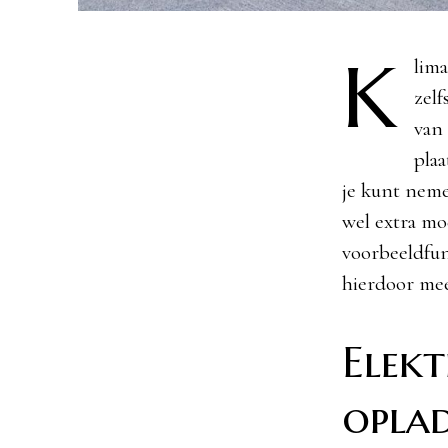
K
lim
zelf
van 
plaa
je kunt neme
wel extra mo
voorbeeldfun
hierdoor mee
Elekt
opla