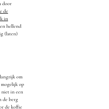
n door
e de
k in
een hellend
g (laten)
elangrijk om
 mogelijk op
 niet in een
m de berg
or de koffie