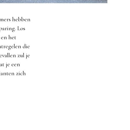
nemers hebben
paring. Los
 en het
atregelen die
vallen zul je
at je een
lanten zich