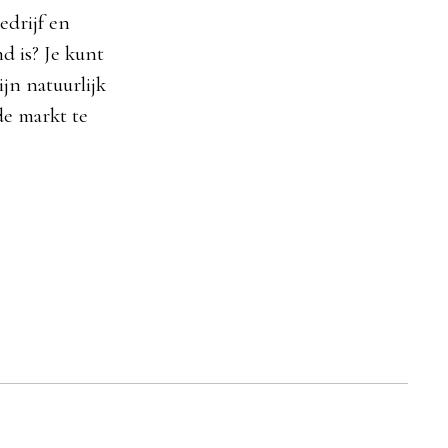
edrijf en
d is? Je kunt
jn natuurlijk
de markt te