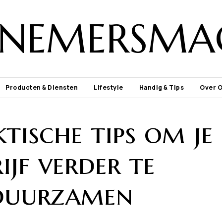
NEMERSMA
Producten & Diensten
Lifestyle
Handig & Tips
Over 
tische tips om je
ijf verder te
duurzamen