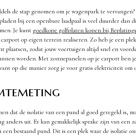
dels de stap genomen om je wagenpark te vervangen? 
pladen bij een openbare laadpaal is veel duurder dan di
emen. Je kunt
goedkope golfplaten kopen bij Beplating
carport op eigen terrein realiseren. Zo heb je een plek
t plaatsen, zodat jouw voertuigen altijd snel en voorde
unnen worden. Met zonnepanelen op je carport ben je
ant op die manier zorg je voor gratis elektriciteit om 
temeting
en dat de isolatie van een pand al goed geregeld is, ma
 anders uit. Er kan gemakkelijk sprake zijn van een
 een bestaand pand. Dit is een plek waar de isolatie o