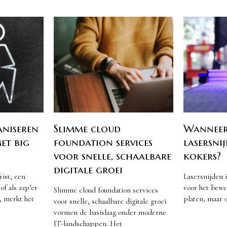
aniseren
Slimme cloud
Wanneer 
met big
foundation services
lasersni
voor snelle, schaalbare
kokers?
digitale groei
ist, een
Lasersnijden 
f als zzp’er
voor het bew
Slimme cloud foundation services
, merkt het
platen, maar 
voor snelle, schaalbare digitale groei
vormen de basislaag onder moderne
IT-landschappen. Het