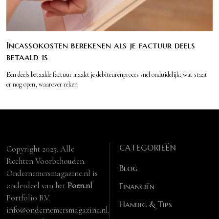
Incassokosten berekenen als je factuur deels
betaald is
Een deels betaalde factuur maakt je debiteurenproces snel onduidelijk: wat staat
er nog open, waarover reken
CATEGORIEËN
Copyright 2025. Alle
Rechten Voorbehouden.
Blog
Ondernemersmagazine.nl is
onderdeel van het
Poen.nl
Financiën
Portfolio B.V.
Handig & Tips
info@ondernemersmagazine.nl.