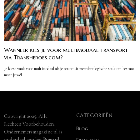
Wanneer kies je voor multimodaal transport
via Transheroes.com?
Je kiest vaak voor multimodaal als je route uit meerdere logische stukken bestaat,
maar je wél
CATEGORIEËN
Copyright 2025. Alle
Rechten Voorbehouden.
Blog
Ondernemersmagazine.nl is
onderdeel van het
Poen.nl
Financiën