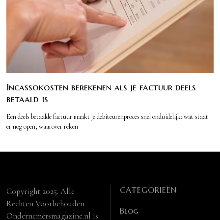
Incassokosten berekenen als je factuur deels
betaald is
Een deels betaalde factuur maakt je debiteurenproces snel onduidelijk: wat staat
er nog open, waarover reken
CATEGORIEËN
Copyright 2025. Alle
Rechten Voorbehouden.
Blog
Ondernemersmagazine.nl is