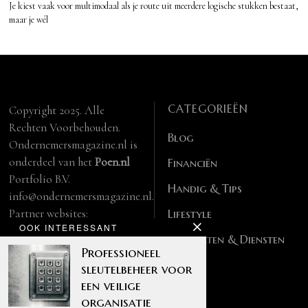
Je kiest vaak voor multimodaal als je route uit meerdere logische stukken bestaat,
maar je wél
CATEGORIEËN
Copyright 2025. Alle
Rechten Voorbehouden.
Blog
Ondernemersmagazine.nl is
onderdeel van het
Poen.nl
Financiën
Portfolio B.V.
Handig & Tips
info@ondernemersmagazine.nl.
Partner websites:
Lifestyle
OOK INTERESSANT
manbase.nl
Producten & Diensten
feitelijk.be
Professioneel
sleutelbeheer voor
een veilige
organisatie