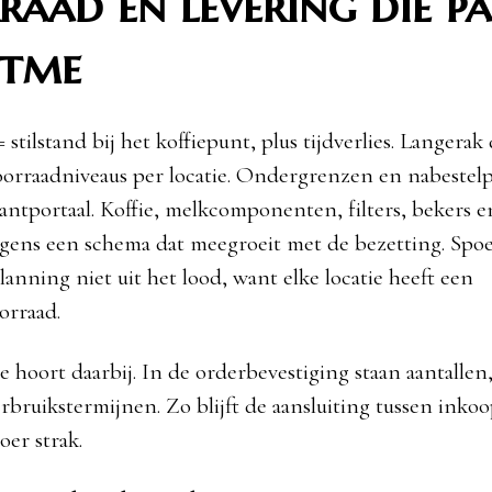
aad en levering die pas
itme
 stilstand bij het koffiepunt, plus tijdverlies. Langerak
orraadniveaus per locatie. Ondergrenzen en nabestel
lantportaal. Koffie, melkcomponenten, filters, bekers e
lgens een schema dat meegroeit met de bezetting. Spo
anning niet uit het lood, want elke locatie heeft een
oorraad.
e hoort daarbij. In de orderbevestiging staan aantallen
bruikstermijnen. Zo blijft de aansluiting tussen inkoop
oer strak.