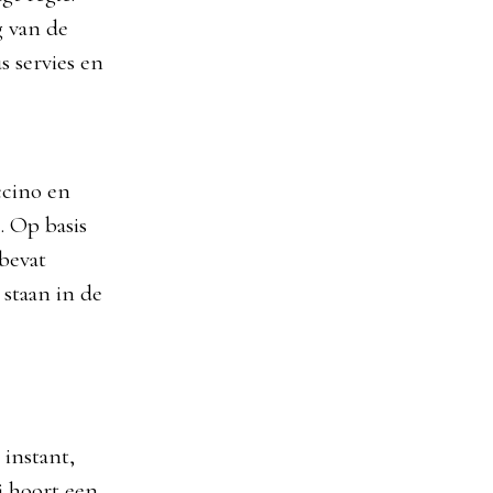
g van de
s servies en
ccino en
. Op basis
 bevat
 staan in de
 instant,
j hoort een