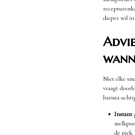
recepturenka
dieper wil in
Advi
wann
Niet elke sm
vraagt doorl
barista-achti
Instant
g
melkpoed
de piek.