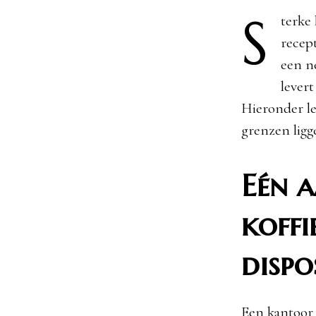
S
terke
recep
een ne
levert
Hieronder le
grenzen ligg
Eén 
koffi
dispo
Een kantoor 