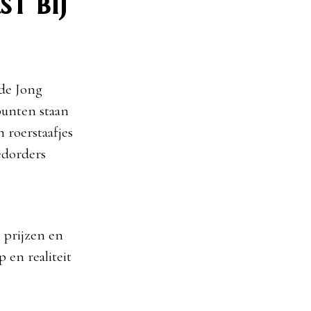
t bij
 de Jong
punten staan
n roerstaafjes
edorders
, prijzen en
 en realiteit