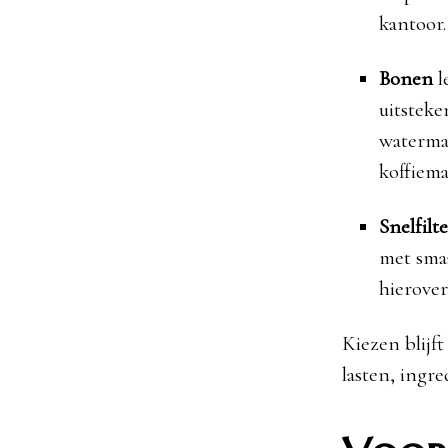
kantoor
Bonen
l
uitsteke
waterma
koffiem
Snelfilte
met smaa
hierover
Kiezen blijf
lasten, ingr