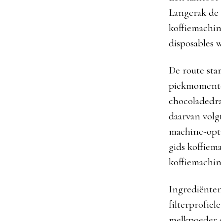
Langerak de 
koffiemachin
disposables w
De route sta
piekmomenten
chocoladedran
daarvan volgt
machine-opti
gids koffiema
koffiemachi
Ingrediënten
filterprofiel
melkpoeder o