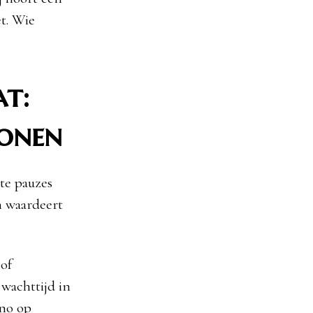
et. Wie
t:
bonen
rte pauzes
n waardeert
of
 wachttijd in
ino op