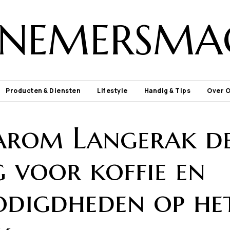
NEMERSMA
Producten & Diensten
Lifestyle
Handig & Tips
Over 
rom Langerak d
g voor koffie en
odigdheden op he