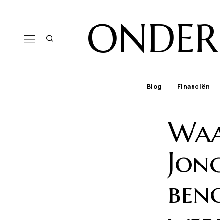
ONDER
Blog
Financiën
Waa
Jon
ben