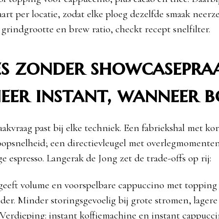
art per locatie, zodat elke ploeg dezelfde smaak neerz
 grindgrootte en brew ratio, checkt recept snelfilter.
es zonder showcasepraa
eer instant, wanneer 
aakvraag past bij elke techniek. Een fabriekshal met ko
oopsnelheid; een directievleugel met overlegmomente
ge espresso. Langerak de Jong zet de trade-offs op rij:
eeft volume en voorspelbare cappuccino met topping 
er. Minder storingsgevoelig bij grote stromen, lagere
 Verdieping: instant koffiemachine en instant cappucc