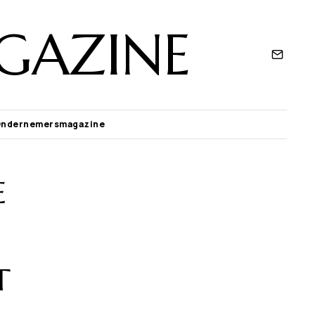
GAZINE
Ondernemersmagazine
e
t