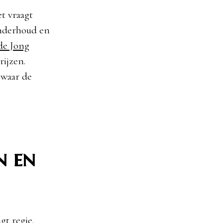
t vraagt
onderhoud en
de Jong
rijzen.
 waar de
n en
t regie.