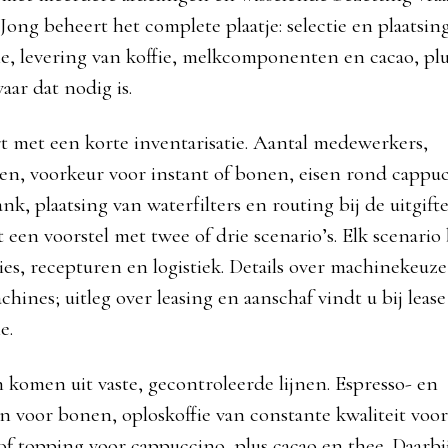
Jong beheert het complete plaatje: selectie en plaatsin
e, levering van koffie, melkcomponenten en cacao, plu
aar dat nodig is.
rt met een korte inventarisatie. Aantal medewerkers,
, voorkeur voor instant of bonen, eisen rond cappu
k, plaatsing van waterfilters en routing bij de uitgifte
 een voorstel met twee of drie scenario’s. Elk scenario
es, recepturen en logistiek. Details over machinekeuze
chines; uitleg over leasing en aanschaf vindt u bij lease
ne.
 komen uit vaste, gecontroleerde lijnen. Espresso- en
en voor bonen, oploskoffie van constante kwaliteit voor
f topping voor cappuccino, plus cacao en thee. Daarbi