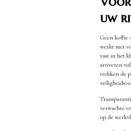
Voorr
uw r
Geen koffie =
werkt met vo
vast in het k
arriveren vo
trekken de pl
veiligheidsv
Transparanti
verwachte ver
op de werkvl