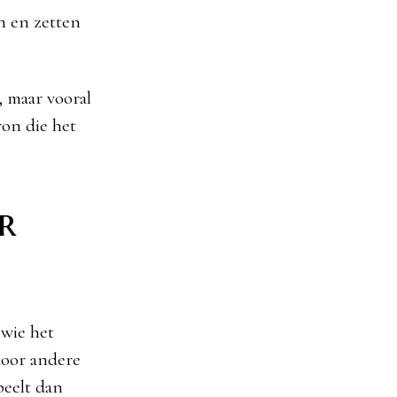
n en zetten
, maar vooral
ron die het
r
 wie het
door andere
peelt dan