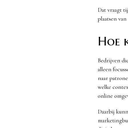
Dat vraagt ti
plaatsen van
Hoe k
Bedrijven di
alleen focus
naar patrone
welke contex
online omge
Daarbij kun
marketingbu