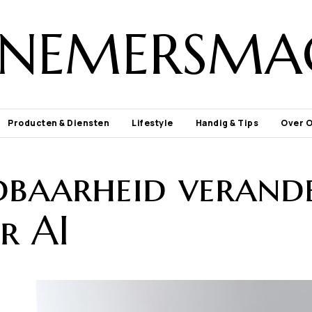
NEMERSMA
Producten & Diensten
Lifestyle
Handig & Tips
Over 
dbaarheid verand
r AI