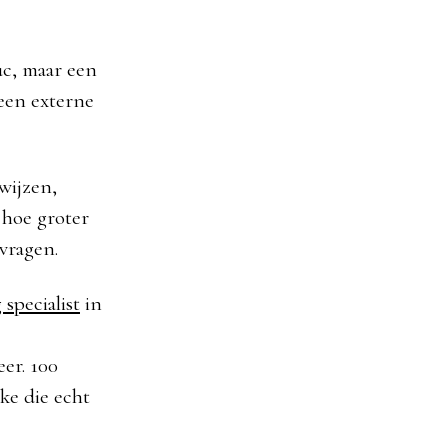
uc, maar een
 een externe
wijzen,
, hoe groter
vragen.
 specialist
in
er. 100
ke die echt