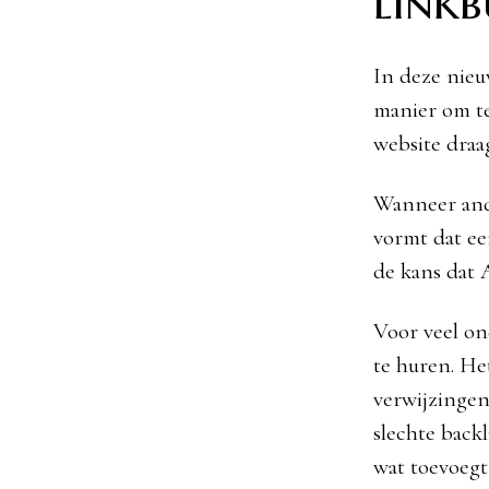
linkb
In deze nieu
manier om te
website draa
Wanneer ande
vormt dat een
de kans dat 
Voor veel on
te huren. He
verwijzingen
slechte back
wat toevoegt 