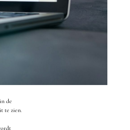
in de
t te zien.
wordt