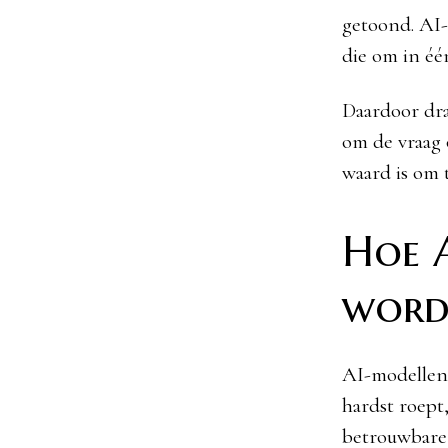
getoond. AI
die om in éé
Daardoor dra
om de vraag 
waard is om t
Hoe A
word
AI-modellen 
hardst roept
betrouwbare 