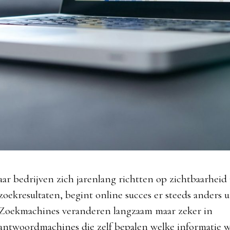
aar bedrijven zich jarenlang richtten op zichtbaarheid 
zoekresultaten, begint online succes er steeds anders ui
Zoekmachines veranderen langzaam maar zeker in
antwoordmachines die zelf bepalen welke informatie 