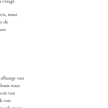
 vraagt.
aten, maar
e de
aan.
n afhangt van
sbasis waar
ment van
rk van
steeds meer