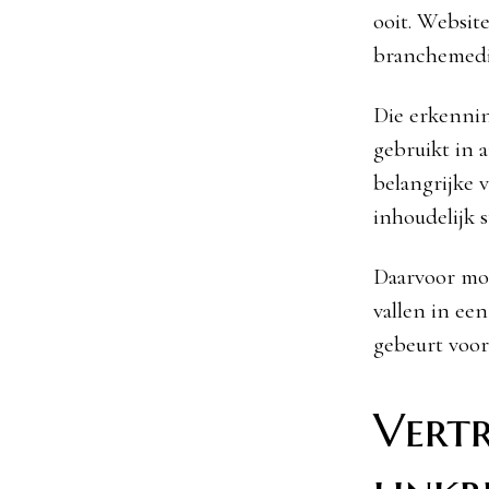
ooit. Websit
branchemedia
Die erkennin
gebruikt in 
belangrijke 
inhoudelijk 
Daarvoor moe
vallen in ee
gebeurt voora
Vert