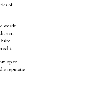
ties of
ie wordt
dit een
ebsite
erecht.
 om op te
ie reputatie