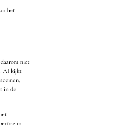
dan het
 daarom niet
. AI kijkt
u noemen,
t in de
met
pertise in