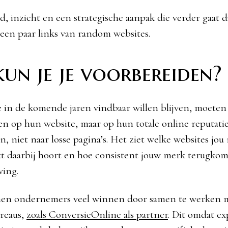
jd, inzicht en een strategische aanpak die verder gaat 
 een paar links van random websites.
un je je voorbereiden?
e in de komende jaren vindbaar willen blijven, moeten
sen op hun website, maar op hun totale online reputatie
n, niet naar losse pagina’s. Het ziet welke websites jo
t daarbij hoort en hoe consistent jouw merk terugkom
ving.
nen ondernemers veel winnen door samen te werken 
reaus,
zoals ConversieOnline als partner
. Dit omdat ex