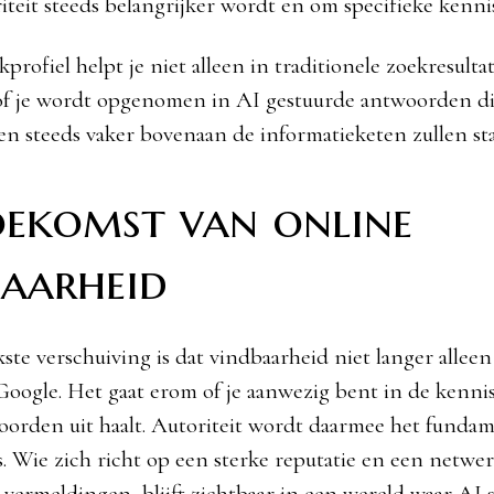
riteit steeds belangrijker wordt en om specifieke kennis
kprofiel helpt je niet alleen in traditionele zoekresult
of je wordt opgenomen in AI gestuurde antwoorden di
n steeds vaker bovenaan de informatieketen zullen st
oekomst van online
baarheid
kste verschuiving is dat vindbaarheid niet langer allee
n Google. Het gaat erom of je aanwezig bent in de kenni
oorden uit haalt. Autoriteit wordt daarmee het funda
s. Wie zich richt op een sterke reputatie en een netwe
vermeldingen, blijft zichtbaar in een wereld waar AI 