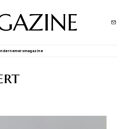
GAZINE
Ondernemersmagazine
ert