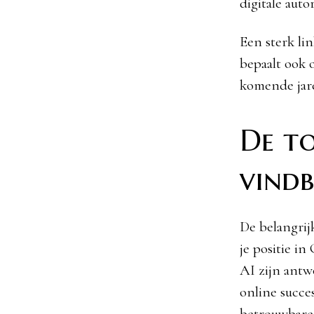
digitale auto
Een sterk lin
bepaalt ook 
komende jare
De t
vind
De belangrij
je positie i
AI zijn antw
online succe
betrouwbare 