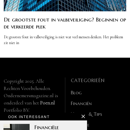
De grootste fout in valbeveiliging? Beginnen op
de verkeerde plek
De grootste fout in valbeveiliging is niet wat veel mensen denken. Het probleem
zit niet in
CATEGORIEËN
Copyright 2025. Alle
Rechten Voorbehouden.
Blog
Ondernemersmagazine.nl is
onderdeel van het
Poen.nl
Financiën
Portfolio B.V.
Handig & Tips
OOK INTERESSANT
info@ondernemersmagazine.nl.
Partner websites:
Lifestyle
Financiële