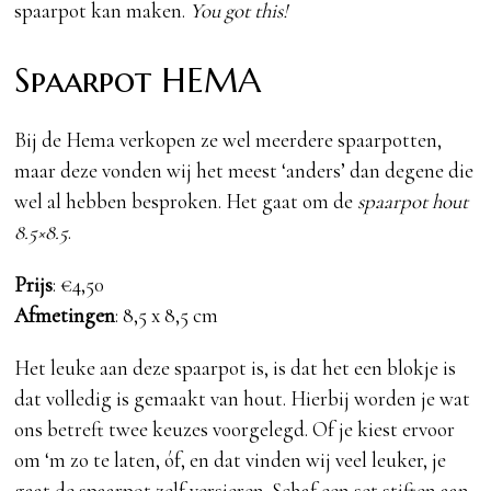
spaarpot kan maken.
You got this!
Spaarpot HEMA
Bij de Hema verkopen ze wel meerdere spaarpotten,
maar deze vonden wij het meest ‘anders’ dan degene die
wel al hebben besproken. Het gaat om de
spaarpot hout
8.5×8.5
.
Prijs
: €4,50
Afmetingen
: 8,5 x 8,5 cm
Het leuke aan deze spaarpot is, is dat het een blokje is
dat volledig is gemaakt van hout. Hierbij worden je wat
ons betreft twee keuzes voorgelegd. Of je kiest ervoor
om ‘m zo te laten, óf, en dat vinden wij veel leuker, je
gaat de spaarpot zelf versieren. Schaf een set stiften aan