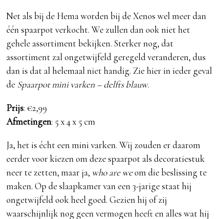
Net als bij de Hema worden bij de Xenos wel meer dan
één spaarpot verkocht. We zullen dan ook niet het
gehele assortiment bekijken. Sterker nog, dat
assortiment zal ongetwijfeld geregeld veranderen, dus
dan is dat al helemaal niet handig. Zie hier in ieder geval
de
Spaarpot mini varken – delfts blauw
.
Prijs
: €2,99
Afmetingen
: 5 x 4 x 5 cm
Ja, het is écht een mini varken. Wij zouden er daarom
eerder voor kiezen om deze spaarpot als decoratiestuk
neer te zetten, maar ja,
who are we
om die beslissing te
maken. Op de slaapkamer van een 3-jarige staat hij
ongetwijfeld ook heel goed. Gezien hij of zij
waarschijnlijk nog geen vermogen heeft en alles wat hij