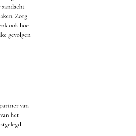
r aandacht
maken. Zorg
denk ook hoe
elke gevolgen
-partner van
 van het
astgelegd