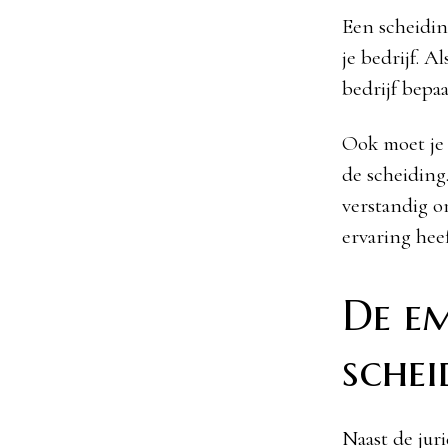
Een scheidin
je bedrijf. 
bedrijf bepa
Ook moet je 
de scheiding.
verstandig o
ervaring he
De e
schei
Naast de jur