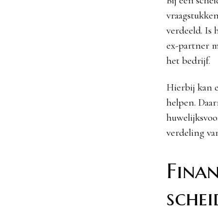
Bij een sche
vraagstukken.
verdeeld. Is 
ex-partner m
het bedrijf.
Hierbij kan 
helpen. Daar
huwelijksvo
verdeling van
Finan
schei