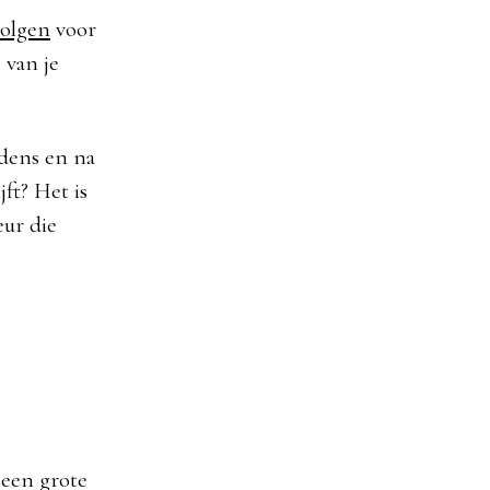
volgen
voor
 van je
jdens en na
jft? Het is
eur die
 een grote