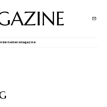
GAZINE
Ondernemersmagazine
ng