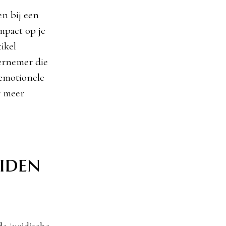
en bij een
impact op je
ikel
ernemer die
 emotionele
r meer
eiden