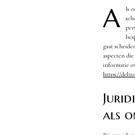
A
ls 
sch
per
bes
gaat scheide
aspecten die
informatie o
https://debr
Jurid
als 