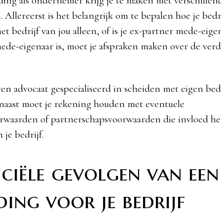
iding als ondernemer krijg je te maken met verschillend
 Allereerst is het belangrijk om te bepalen hoe je bedr
het bedrijf van jou alleen, of is je ex-partner mede-eige
ede-eigenaar is, moet je afspraken maken over de verd
een advocaat gespecialiseerd in scheiden met eigen bedr
naast moet je rekening houden met eventuele
orwaarden of partnerschapsvoorwaarden die invloed h
 je bedrijf.
ciële gevolgen van een
ding voor je bedrijf