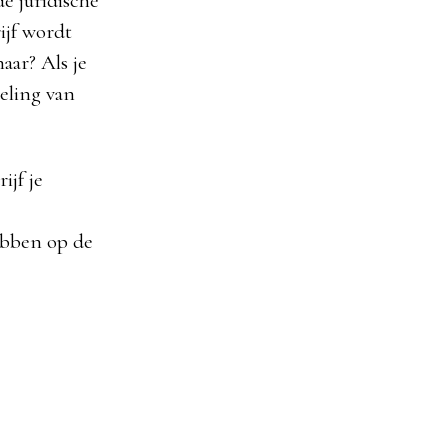
e juridische
ijf wordt
naar? Als je
eling van
ijf je
ebben op de