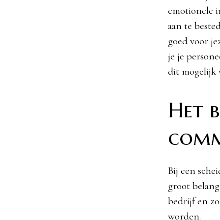
emotionele i
aan te beste
goed voor je
je je person
dit mogelijk 
Het 
comm
Bij een sche
groot belang
bedrijf en zo
worden.