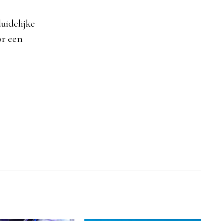
uidelijke
or een