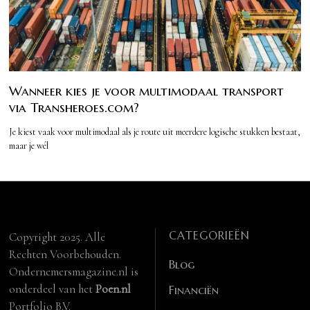
Wanneer kies je voor multimodaal transport
via Transheroes.com?
Je kiest vaak voor multimodaal als je route uit meerdere logische stukken bestaat,
maar je wél
CATEGORIEËN
Copyright 2025. Alle
Rechten Voorbehouden.
Blog
Ondernemersmagazine.nl is
onderdeel van het
Poen.nl
Financiën
Portfolio B.V.