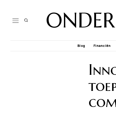
ONDER
Blog
Financiën
Inn
toep
com