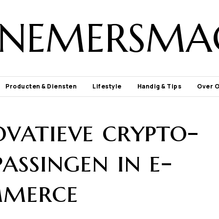
NEMERSMA
Producten & Diensten
Lifestyle
Handig & Tips
Over 
ovatieve crypto-
assingen in e-
merce