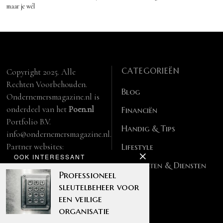
maar je wél
CATEGORIEËN
Copyright 2025. Alle
Rechten Voorbehouden.
Blog
Ondernemersmagazine.nl is
onderdeel van het
Poen.nl
Financiën
Portfolio B.V.
Handig & Tips
info@ondernemersmagazine.nl.
Partner websites:
Lifestyle
OOK INTERESSANT
manbase.nl
Producten & Diensten
feitelijk.be
Professioneel
sleutelbeheer voor
een veilige
organisatie